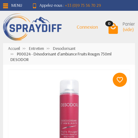
MENU
Appelez-nous :
+33 (0)9 75 56 70 29
Panier
0
Connexion
(vide)
Accueil
Entretien
Desodorisant
P00024 - Désodorisant d'ambiance Fruits Rouges 750ml
DESODOR
favorite_border