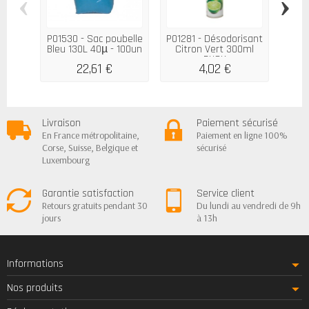
‹
›
P01530 - Sac poubelle
P01281 - Désodorisant
P018
Bleu 130L 40µ - 100un
Citron Vert 300ml
3D F
PUCK
22,61 €
4,02 €
Livraison
Paiement sécurisé
En France métropolitaine,
Paiement en ligne 100%
Corse, Suisse, Belgique et
sécurisé
Luxembourg
Garantie satisfaction
Service client
Retours gratuits pendant 30
Du lundi au vendredi de 9h
jours
à 13h
Informations
Nos produits