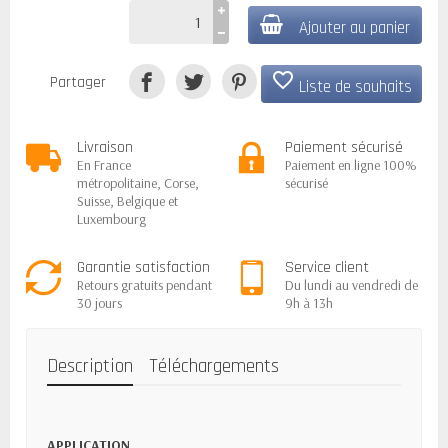
Ajouter au panier
favorite_border
Partager
Liste de souhaits
Livraison
Paiement sécurisé
En France
Paiement en ligne 100%
métropolitaine, Corse,
sécurisé
Suisse, Belgique et
Luxembourg
Garantie satisfaction
Service client
Retours gratuits pendant
Du lundi au vendredi de
30 jours
9h à 13h
Description
Téléchargements
APPLICATION