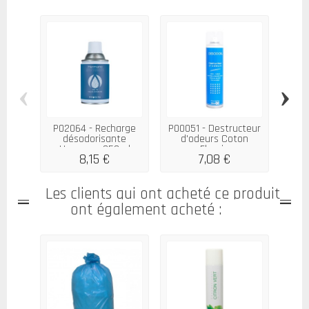
‹
›
P02064 - Recharge
P00051 - Destructeur
P00
désodorisante
d'odeurs Coton
Hermano 250ml
Fleuri...
8,15 €
7,08 €
Les clients qui ont acheté ce produit
ont également acheté :