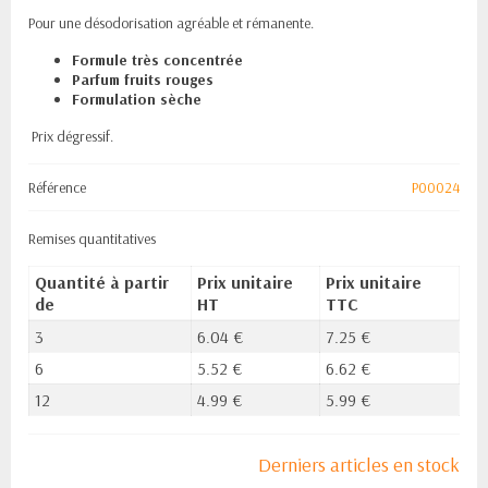
Pour une désodorisation agréable et rémanente.
Formule très concentrée
Parfum fruits rouges
Formulation sèche
Prix dégressif.
Référence
P00024
Remises quantitatives
Quantité à partir
Prix unitaire
Prix unitaire
de
HT
TTC
3
6.04 €
7.25 €
6
5.52 €
6.62 €
12
4.99 €
5.99 €
Derniers articles en stock