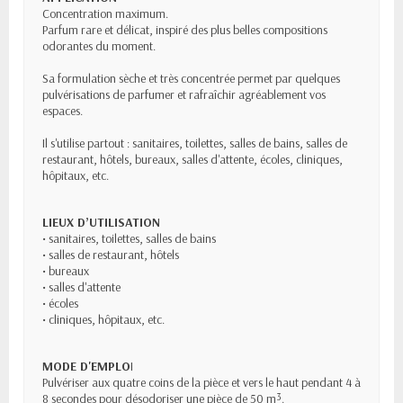
Concentration maximum.
Parfum rare et délicat, inspiré des plus belles compositions
odorantes du moment.
Sa formulation sèche et très concentrée permet par quelques
pulvérisations de parfumer et rafraîchir agréablement vos
espaces.
Il s'utilise partout : sanitaires, toilettes, salles de bains, salles de
restaurant, hôtels, bureaux, salles d'attente, écoles, cliniques,
hôpitaux, etc.
LIEUX D’UTILISATION
• sanitaires, toilettes, salles de bains
• salles de restaurant, hôtels
• bureaux
• salles d'attente
• écoles
• cliniques, hôpitaux, etc.
MODE D'EMPLO
I
Pulvériser aux quatre coins de la pièce et vers le haut pendant 4 à
8 secondes pour désodoriser une pièce de 50 m³.