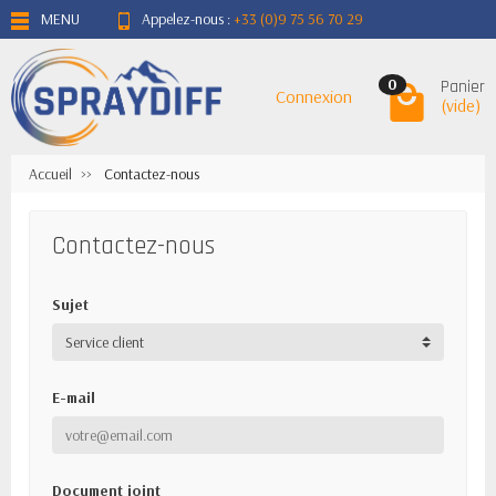
MENU
Appelez-nous :
+33 (0)9 75 56 70 29
Panier
0
Connexion
(vide)
Accueil
Contactez-nous
Contactez-nous
Sujet
E-mail
Document joint