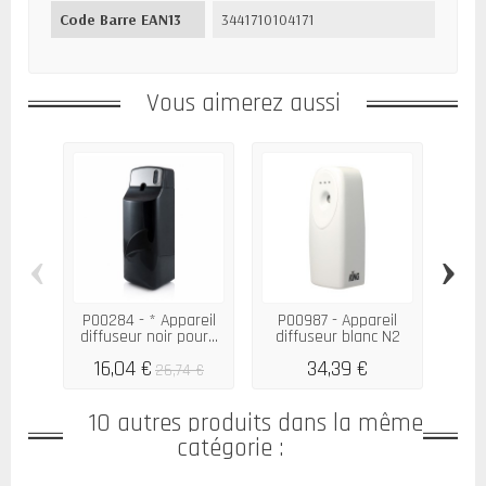
Code Barre EAN13
3441710104171
Vous aimerez aussi
‹
›
P00284 - * Appareil
P00987 - Appareil
P0
diffuseur noir pour...
diffuseur blanc N2
di
pour...
16,04 €
34,39 €
26,74 €
10 autres produits dans la même
catégorie :