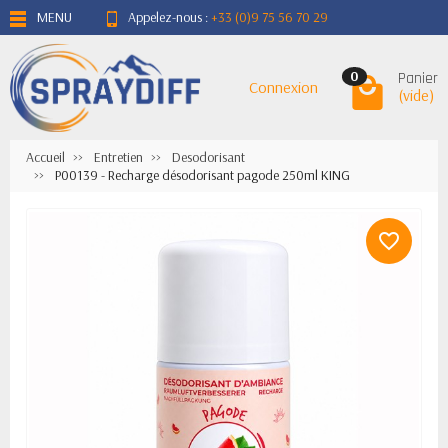
MENU
Appelez-nous :
+33 (0)9 75 56 70 29
Panier
0
Connexion
(vide)
Accueil
Entretien
Desodorisant
P00139 - Recharge désodorisant pagode 250ml KING
favorite_border