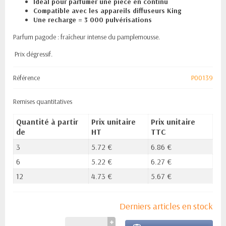
Idéal pour parfumer une pièce en continu
Compatible avec les appareils diffuseurs King
Une recharge = 3 000 pulvérisations
Parfum pagode : fraîcheur intense du pamplemousse.
Prix dégressif.
Référence
P00139
Remises quantitatives
Quantité à partir
Prix unitaire
Prix unitaire
de
HT
TTC
3
5.72 €
6.86 €
6
5.22 €
6.27 €
12
4.73 €
5.67 €
Derniers articles en stock