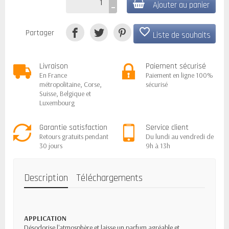
Ajouter au panier
favorite_border
Partager
Liste de souhaits
Livraison
Paiement sécurisé
En France
Paiement en ligne 100%
métropolitaine, Corse,
sécurisé
Suisse, Belgique et
Luxembourg
Garantie satisfaction
Service client
Retours gratuits pendant
Du lundi au vendredi de
30 jours
9h à 13h
Description
Téléchargements
APPLICATION
Désodorise l'atmosphère et laisse un parfum agréable et