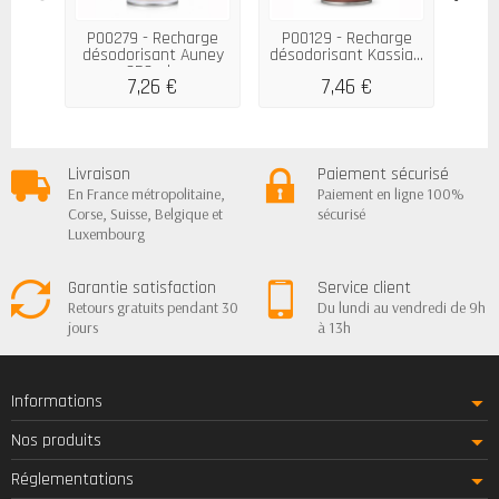
P00279 - Recharge
P00129 - Recharge
P00
désodorisant Auney
désodorisant Kassia...
déso
250ml...
7,26 €
7,46 €
Livraison
Paiement sécurisé
En France métropolitaine,
Paiement en ligne 100%
Corse, Suisse, Belgique et
sécurisé
Luxembourg
Garantie satisfaction
Service client
Retours gratuits pendant 30
Du lundi au vendredi de 9h
jours
à 13h
Informations
Nos produits
Réglementations