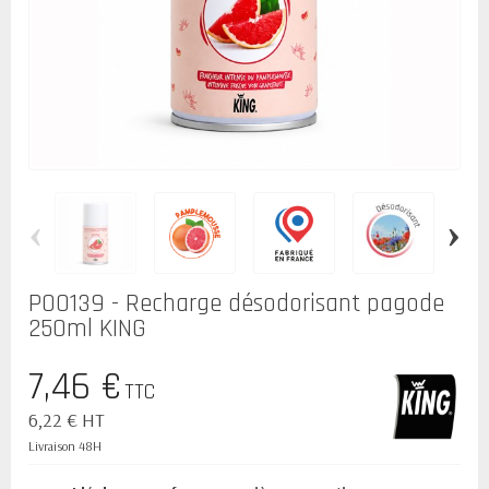
‹
›
P00139 - Recharge désodorisant pagode
250ml KING
7,46 €
TTC
6,22 € HT
Livraison 48H