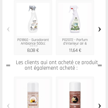
‹
›
P01860 - Surodorant
P02072 - Parfum
Ambiance 500cc
d'interieur air &
JEDOR
textiles...
d'a
8,08 €
11,64 €
Les clients qui ont acheté ce produit
ont également acheté :
‹
›