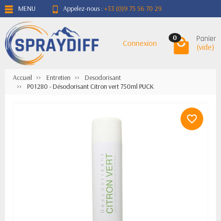
MENU
Appelez-nous :
+33 (0)9 75 56 70 29
Panier
0
Connexion
(vide)
Accueil
Entretien
Desodorisant
P01280 - Désodorisant Citron vert 750ml PUCK
favorite_border