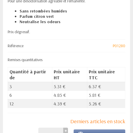
Pour une désodorisation agréable et rémanente.
Sans retombées humides
Parfum citron vert
Neutralise les odeurs
Prix dégressif.
Référence
P01280
Remises quantitatives
Quantité à partir
Prix unitaire
Prix unitaire
de
HT
TTC
3
5.31 €
6.37 €
6
4.85 €
5.81 €
12
4.39 €
5.26 €
Derniers articles en stock