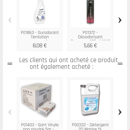
‹
›
P01863 - Surodorant
P01372 -
Tentation
Désodorisant
Dés
gourmande...
Romance 400ml KING
8,08 €
5,66 €
Les clients qui ont acheté ce produit
ont également acheté :
‹
›
P01403 - Gant Vinyle
P00332 - Détergent
non poudré 5gr -...
2D Marine 5L
Dés