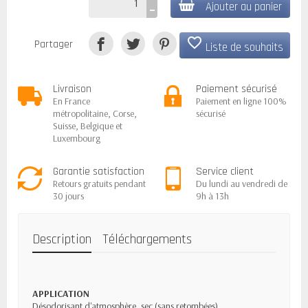
Ajouter au panier
favorite_border
Partager
Liste de souhaits
Livraison
Paiement sécurisé
En France
Paiement en ligne 100%
métropolitaine, Corse,
sécurisé
Suisse, Belgique et
Luxembourg
Garantie satisfaction
Service client
Retours gratuits pendant
Du lundi au vendredi de
30 jours
9h à 13h
Description
Téléchargements
APPLICATION
Désodorisant d'atmosphère, sec (sans retombées).