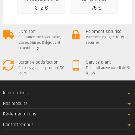
SOPROMODE
3,12 €
11,75 €
Livraison
Paiement sécurisé
En France métropolitaine,
Paiement en ligne 100%
Corse, Suisse, Belgique et
sécurisé
Luxembourg
Garantie satisfaction
Service client
Retours gratuits pendant 30
Du lundi au vendredi de 9h
jours
à 13h
Informations
Nos produits
Réglementations
Contactez-nous