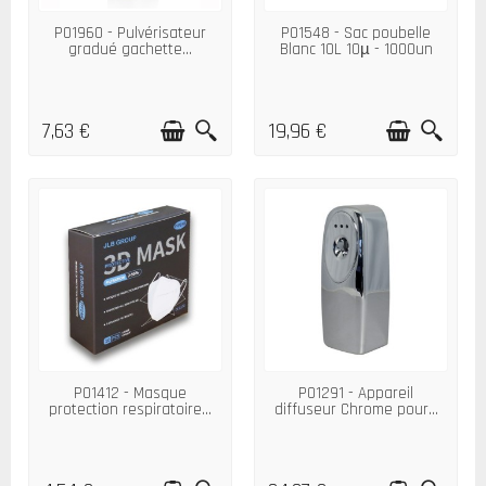
P01960 - Pulvérisateur
P01548 - Sac poubelle
gradué gachette...
Blanc 10L 10µ - 1000un
7,63 €
19,96 €
P01412 - Masque
P01291 - Appareil
protection respiratoire...
diffuseur Chrome pour...