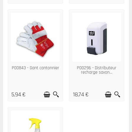
P00843 - Gant cantonnier
P00296 - Distributeur
recharge savon...
5,94 €
18,74 €