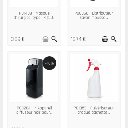
P01409 - Masque
P00366 - Distributeur
chirurgical type IIR (50...
savon mousse...
3,89 €
18,74 €
-40%
P00284 - * Appareil
P01959 - Pulvérisateur
diffuseur noir pour...
gradué gachette...