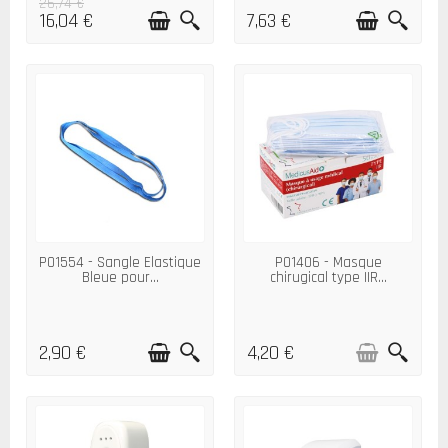
26,74 €
16,04 €
7,63 €
P01554 - Sangle Elastique
P01406 - Masque
Bleue pour...
chirugical type IIR...
2,90 €
4,20 €