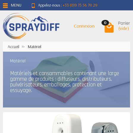
MENU
Appelez-nous :
+33 (0)9 75 56 70 29
Panier
0
Connexion
(vide)
Accueil
Matériel
Matériel
Matériels et consommables contenant une large
gamme de produits : diffuseurs, distributeurs,
pulvérisateurs, emballages, protection et
essuyage.