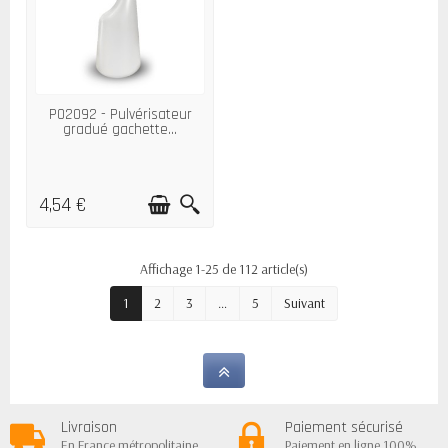
P02092 - Pulvérisateur
gradué gachette...
4,54 €
Affichage 1-25 de 112 article(s)
1
2
3
…
5
Suivant
Livraison
Paiement sécurisé
En France métropolitaine,
Paiement en ligne 100%