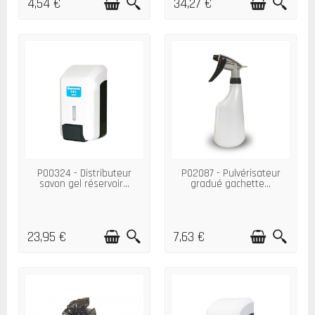
4,54 €
34,27 €
P00324 - Distributeur
P02087 - Pulvérisateur
savon gel réservoir...
gradué gachette...
23,95 €
7,63 €