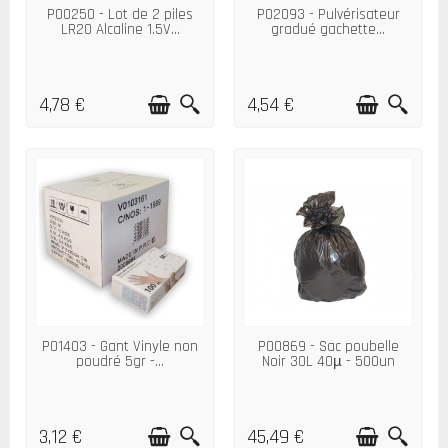
P00250 - Lot de 2 piles
P02093 - Pulvérisateur
LR20 Alcaline 1.5V...
gradué gachette...
4,78 €
4,54 €
P01403 - Gant Vinyle non
P00869 - Sac poubelle
poudré 5gr -...
Noir 30L 40µ - 500un
3,12 €
45,49 €