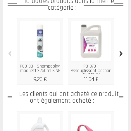
10 autres produits dans la même
catégorie :
‹
›
P00130 - Shampooing
P01873 -
moquette 750ml KING
Assouplissant Cocoon
Impe
5L ORLAV
9,25 €
11,64 €
Les clients qui ont acheté ce produit
ont également acheté :