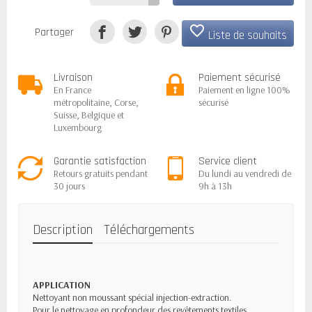
favorite_border
Partager
Liste de souhaits
Livraison
Paiement sécurisé
En France
Paiement en ligne 100%
métropolitaine, Corse,
sécurisé
Suisse, Belgique et
Luxembourg
Garantie satisfaction
Service client
Retours gratuits pendant
Du lundi au vendredi de
30 jours
9h à 13h
Description
Téléchargements
APPLICATION
Nettoyant non moussant spécial injection-extraction.
Pour le nettoyage en profondeur des revêtements textiles,