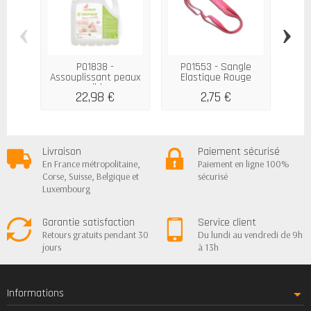
‹
›
P01838 -
P01553 - Sangle
P018
Assouplissant peaux
Elastique Rouge
Flo
sensibles...
pour...
22,98 €
2,75 €
Livraison
Paiement sécurisé
En France métropolitaine,
Paiement en ligne 100%
Corse, Suisse, Belgique et
sécurisé
Luxembourg
Garantie satisfaction
Service client
Retours gratuits pendant 30
Du lundi au vendredi de 9h
jours
à 13h
Informations