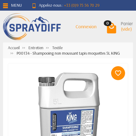
MENU
Appelez-nous :
+33 (0)9 75 56 70 29
Panier
0
Connexion
(vide)
Accueil
Entretien
Textile
P00134 - Shampooing non moussant tapis moquettes 5L KING
favorite_border