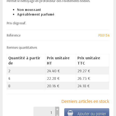
Permet le nettoyage en profondeur des revêtements textiles.
Non moussant
Agréablement parfumé
Prix dégressif.
Référence
P00134
Remises quantitatives
Quantité à partir
Prix unitaire
Prix unitaire
de
HT
TTC
2
24.40 €
29.27 €
4
22.28 €
26.73 €
8
20.16 €
24.18 €
Derniers articles en stock
Ajouter au panier