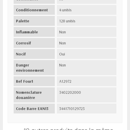
Conditionnement
4 unités
Palette
128 unités
Inflammable
Non
Corrosif
Non
Nocif
Oui
Danger
Non
environnement
Ref Four1
A12972
Nomenclature
3402202000
douanière
Code Barre EAN13
3441710129723