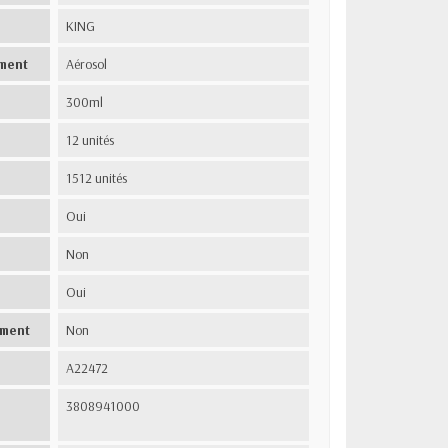
KING
ment
Aérosol
300ml
12 unités
1512 unités
Oui
Non
Oui
ement
Non
A22472
3808941000