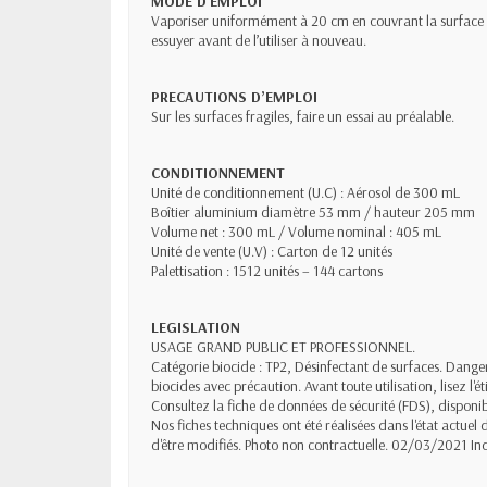
MODE D'EMPLOI
Vaporiser uniformément à 20 cm en couvrant la surface à 
essuyer avant de l’utiliser à nouveau.
PRECAUTIONS D’EMPLOI
Sur les surfaces fragiles, faire un essai au préalable.
CONDITIONNEMENT
Unité de conditionnement (U.C) : Aérosol de 300 mL
Boîtier aluminium diamètre 53 mm / hauteur 205 mm
Volume net : 300 mL / Volume nominal : 405 mL
Unité de vente (U.V) : Carton de 12 unités
Palettisation : 1512 unités – 144 cartons
LEGISLATION
USAGE GRAND PUBLIC ET PROFESSIONNEL.
Catégorie biocide : TP2, Désinfectant de surfaces. Dangere
biocides avec précaution. Avant toute utilisation, lisez l'
Consultez la fiche de données de sécurité (FDS), dispon
Nos fiches techniques ont été réalisées dans l'état actuel
d'être modifiés. Photo non contractuelle. 02/03/2021 Ind