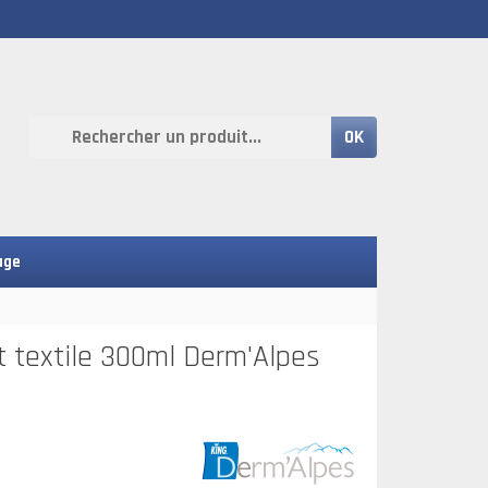
OK
age
t textile 300ml Derm'Alpes