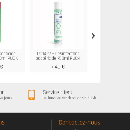
›
secticide
P01422 - Désinfectant
P00061 - Do
0ml PUCK
bactéricide 750ml PUCK
désinfectante 3D D
 €
7,40 €
36,06 €
ion
Service client
30 jours
Du lundi au vendredi de 9h à 13h
ns
Contactez-nous