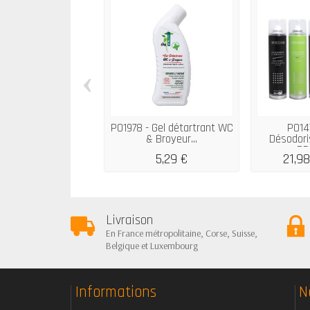
‹
P01978 - Gel détartrant WC
P014
& Broyeur...
Désodor
DE
5,29 €
21,98
Livraison
En France métropolitaine, Corse, Suisse,
Belgique et Luxembourg
Informations
N