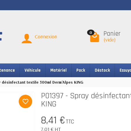
Panier
0
Connexion
(vide)
tenance
Véhicule
Matériel
Pack
Déstock
Essuy
 désinfectant textile 300ml Derm'Alpes KING
P01397 - Spray désinfectan
favorite_border
KING
8,41 €
TTC
7,01 € HT