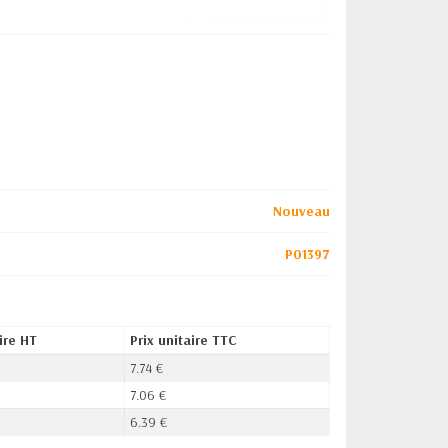
Nouveau
P01397
ire HT
Prix unitaire TTC
7.74 €
7.06 €
6.39 €