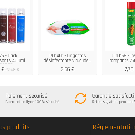
76 - Pack
P01401 - Lingettes
P00158 - In
isants 400ml
désinfectante virucude...
rampants 75
SODOR
 €
2,66 €
7,70
27,48 €
Paiement sécurisé
Garantie satisfact
Paiement en ligne 100% sécurisé
Retours gratuits pendant 
os produits
Réglementatio