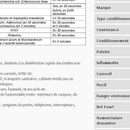
Marque
Type conditionne
Contenance
Conditionnement
Palette
Inflammable
 destinée à la désinfection rapide des textiles non
es variants, H1N1 etc.
Corrosif
 transports sanitaires, cabinets médicaux ou
estiques.
Nocif
ivans, fauteuils, brancards etc.
 de l’automobile/moto : intérieurs de casques, de
Danger environn
 : poignées de portes, téléphones, interrupteurs,
Ref Four1
Nomenclature
douanière