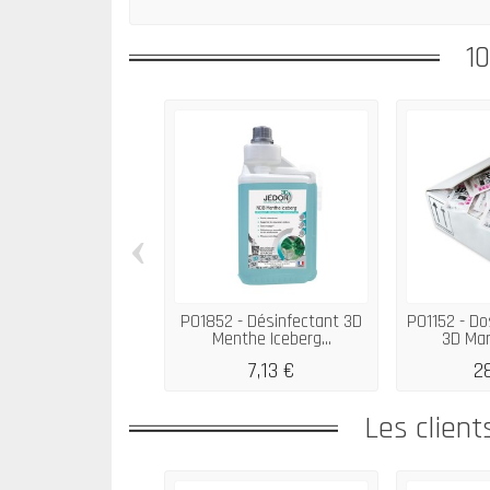
1
‹
P01852 - Désinfectant 3D
P01152 - Do
Menthe Iceberg...
3D Mari
7,13 €
2
Les client