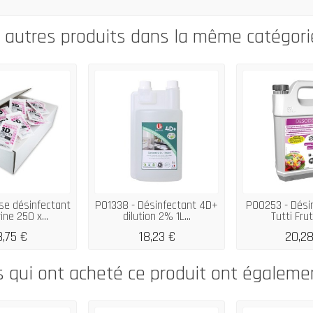
0 autres produits dans la même catégorie
se désinfectant
P01338 - Désinfectant 4D+
P00253 - Dési
ne 250 x...
dilution 2% 1L...
Tutti Frutt
8,75 €
18,23 €
20,28
s qui ont acheté ce produit ont égaleme