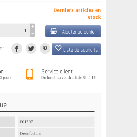
Derniers articles en
stock
Ajouter au panier
favorite_border
er
Liste de souhaits
on
Service client
0 jours
Du lundi au vendredi de 9h à 13h
que
t
P01397
Désinfectant