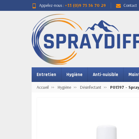
Appelez-nous :
+33 (0)9 75 56 70 29
Contact
Entretien
Hygiène
Anti-nuisible
Main
Accueil
Hygiène
Désinfectant
P01397 - Spray