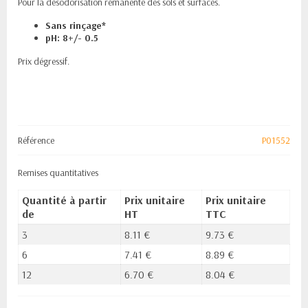
Pour la désodorisation rémanente des sols et surfaces.
Sans rinçage*
pH: 8+/- 0.5
Prix dégressif.
Référence
P01552
Remises quantitatives
Quantité à partir
Prix unitaire
Prix unitaire
de
HT
TTC
3
8.11 €
9.73 €
6
7.41 €
8.89 €
12
6.70 €
8.04 €