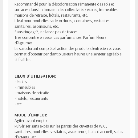
Recommandé pour la désodorisation rémanente des sols et
surfaces dans le domaine des collectivités : écoles, immeubles,
maisons de retraite, hôtels, restaurants, etc.
Idéal pour poubelles, vide-ordures, containers, vestiaires,
sanitaires, ascenseurs, etc.
Sans rinçage*, ne laisse pas de traces.
Très concentré en essences parfumantes. Parfum Fleurs
d'Agrumes.
Le surodorant complète l'action des produits d'entretien et vous
permet d'obtenir pendant plusieurs heures une senteur agréable
et fraîche.
LIEUX D’UTILISATION:
• écoles
• immeubles
• maisons de retraite
• hôtels, restaurants
• etc.
MODE D'EMPLOI:
Agiter avant emploi.
Pulvériser sans excès sur les parois des cuvettes de W.C,
sanitaires, poubelles, vestiaires, ascenseurs, halls d'accueil, salles
d'attente, etc.