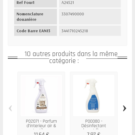
Ref Four1
A24521
Nomenclature
3307490000
douanière
Code Barre EAN13
3441710245218
10 autres produits dans la même
catégorie :
P008
‹
›
Cè
P02071 - Parfum
P00080 -
d'interieur air &
Désinfectant
textiles...
surodorant Douceur...
11,64 €
7,97 €