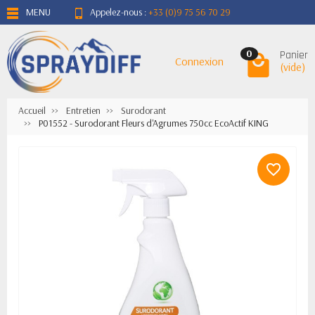
MENU
Appelez-nous :
+33 (0)9 75 56 70 29
Panier
0
Connexion
(vide)
Accueil
Entretien
Surodorant
P01552 - Surodorant Fleurs d'Agrumes 750cc EcoActif KING
favorite_border