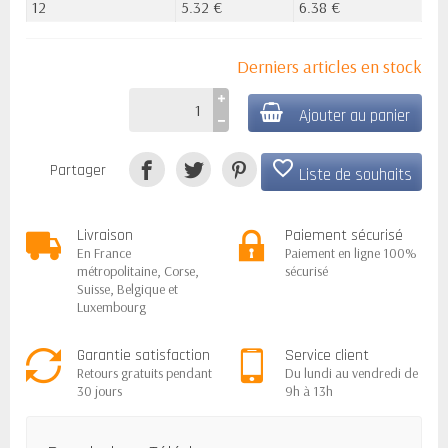
12
5.32 €
6.38 €
Derniers articles en stock
Ajouter au panier
favorite_border
Partager
Liste de souhaits
Livraison
Paiement sécurisé
En France
Paiement en ligne 100%
métropolitaine, Corse,
sécurisé
Suisse, Belgique et
Luxembourg
Garantie satisfaction
Service client
Retours gratuits pendant
Du lundi au vendredi de
30 jours
9h à 13h