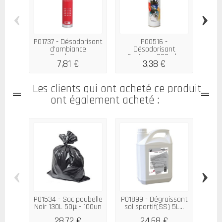
‹
›
P01737 - Désodorisant
P00516 -
P011
d'ambiance
Désodorisant
Fl
Cranberry...
Exotique 300ml...
7,81 €
3,38 €
Les clients qui ont acheté ce produit
ont également acheté :
‹
›
P01534 - Sac poubelle
P01899 - Dégraissant
P00
Noir 130L 50µ - 100un
sol sportif(SS) 5L...
2D
28,72 €
24,68 €