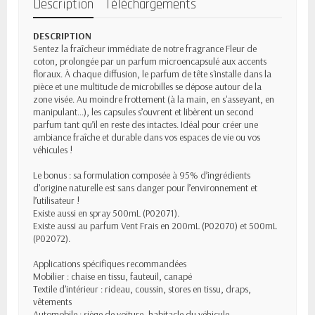
Description
Téléchargements
DESCRIPTION
Sentez la fraîcheur immédiate de notre fragrance Fleur de
coton, prolongée par un parfum microencapsulé aux accents
floraux. À chaque diffusion, le parfum de tête s'installe dans la
pièce et une multitude de microbilles se dépose autour de la
zone visée. Au moindre frottement (à la main, en s'asseyant, en
manipulant...), les capsules s’ouvrent et libèrent un second
parfum tant qu’il en reste des intactes. Idéal pour créer une
ambiance fraîche et durable dans vos espaces de vie ou vos
véhicules !
Le bonus : sa formulation composée à 95% d’ingrédients
d’origine naturelle est sans danger pour l’environnement et
l’utilisateur !
Existe aussi en spray 500mL (P02071).
Existe aussi au parfum Vent Frais en 200mL (P02070) et 500mL
(P02072).
Applications spécifiques recommandées
Mobilier : chaise en tissu, fauteuil, canapé
Textile d’intérieur : rideau, coussin, stores en tissu, draps,
vêtements
Automobile : siège de voiture, habitacle du véhicule