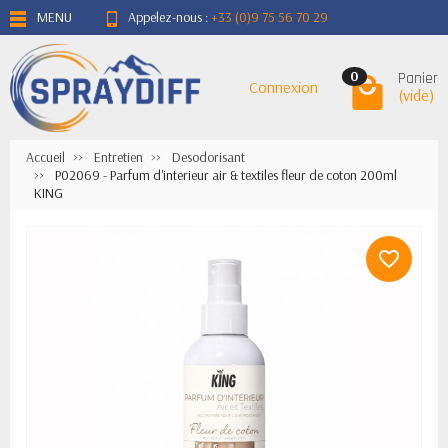
MENU
Appelez-nous :
+33 (0)9 75 56 70 29
Panier
0
Connexion
(vide)
Accueil
Entretien
Desodorisant
P02069 - Parfum d'interieur air & textiles fleur de coton 200ml
KING
favorite_border