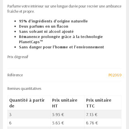
Parfume votre intérieur sur une longue durée pour recréer une ambiance
fraîche et propre.
95% d’ingrédients d’origine naturelle
Deux parfums en un flacon
Sans solvant ni alcool ajouté
Rémanence prolongée grâce à la technologie
PlanetCaps™
Sans danger pour l’homme et l’environnement
Prix dégressif
Référence
P02069
Remises quantitatives
Quantité à partir
Prix unitaire
Prix unitaire
de
HT
TTC
3
5.95 €
7.13 €
6
5.63 €
6.76 €