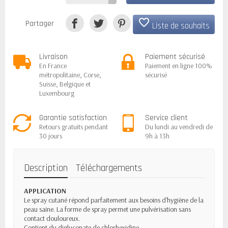
favorite_border
Partager
Liste de souhaits
Livraison
Paiement sécurisé
En France
Paiement en ligne 100%
métropolitaine, Corse,
sécurisé
Suisse, Belgique et
Luxembourg
Garantie satisfaction
Service client
Retours gratuits pendant
Du lundi au vendredi de
30 jours
9h à 13h
Description
Téléchargements
APPLICATION
Le spray cutané répond parfaitement aux besoins d'hygiène de la
peau saine. La forme de spray permet une pulvérisation sans
contact douloureux.
Contient du digluconate de chlorhexidine.