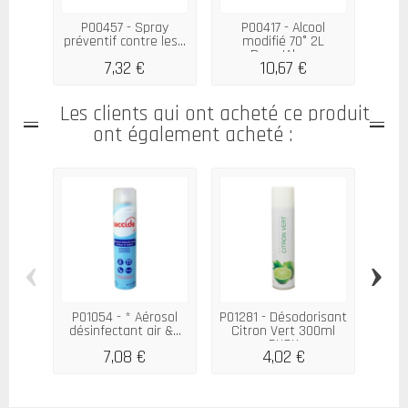
P00457 - Spray
P00417 - Alcool
P
préventif contre les...
modifié 70° 2L
e
Derm'Alpes
7,32 €
10,67 €
Les clients qui ont acheté ce produit
ont également acheté :
‹
›
P01054 - * Aérosol
P01281 - Désodorisant
P00
désinfectant air &...
Citron Vert 300ml
ma
PUCK
7,08 €
4,02 €