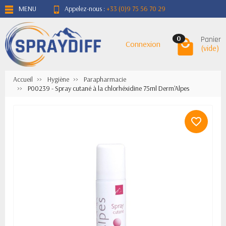
MENU
Appelez-nous :
+33 (0)9 75 56 70 29
Panier
0
Connexion
(vide)
Accueil
Hygiène
Parapharmacie
P00239 - Spray cutané à la chlorhéxidine 75ml Derm'Alpes
favorite_border