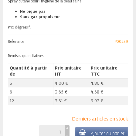
Spray cutané pour l'hygiène de la peau saine.
Ne pique pas
Sans gaz propulseur
Prix dégressif.
Référence
P00239
Remises quantitatives
Quantité à partir
Prix unitaire
Prix unitaire
de
HT
TTC
3
4.00 €
4.80 €
6
3.65 €
4.38 €
12
3.31 €
3.97 €
Derniers articles en stock
Ajouter au panier