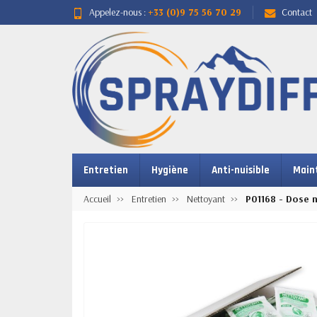
Appelez-nous :
+33 (0)9 75 56 70 29
Contact
Entretien
Hygiène
Anti-nuisible
Main
Accueil
Entretien
Nettoyant
P01168 - Dose 