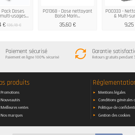
- Pack Doses
P01368 - Dose nettoyant
P00333 - Netto
multi-usages...
Boisé Marin...
& Multi-sur
4 €
35,60 €
9,25
136,18 €
Paiement sécurisé
Garantie satisfact
Paiement en ligne 100% sécurisé
Retours gratuits pendant 
os produits
Réglementatio
Promotions
Mentions légales
Nouveautés
Conditions générales 
Meilleures ventes
Politique de confidenti
Nos marques
Gestion des cookies