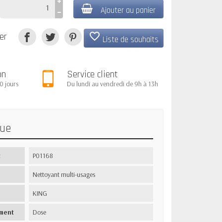
Ajouter au panier
favorite_border
er
Liste de souhaits
on
Service client
0 jours
Du lundi au vendredi de 9h à 13h
que
t
P01168
Nettoyant multi-usages
KING
ment
Dose