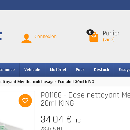
Panier
0
Connexion
(vide)
tenance
Véhicule
Matériel
Pack
Déstock
Essuy
nettoyant Menthe multi-usages Ecolabel 20ml KING
P01168 - Dose nettoyant M
favorite_border
20ml KING
34,04 €
TTC
28,37 € HT