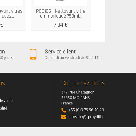
yant vitres
P00106 - Nettoyant vitre
P01975 - Alcool 
faces...
ammoniaqué 750ml...
Ecocert 750cc 
 €
7,34 €
4,75 €
ion
Service client
30 jours
Du lundi au vendredi de 9h à 13h
ns
Contactez-nous
347, rue Chatagnon
38430 MOIRANS
de vente
France
alité
+33 (0)9 75 56 70 29
infoshop@spraydiff.fr