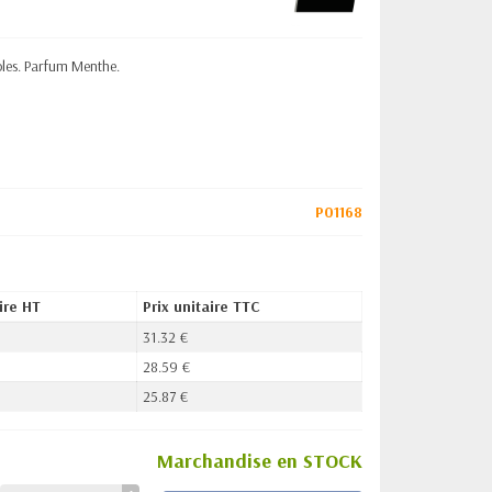
ables. Parfum Menthe.
P01168
ire HT
Prix unitaire TTC
31.32 €
28.59 €
25.87 €
Marchandise en STOCK