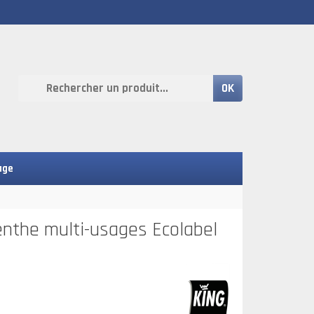
OK
age
enthe multi-usages Ecolabel