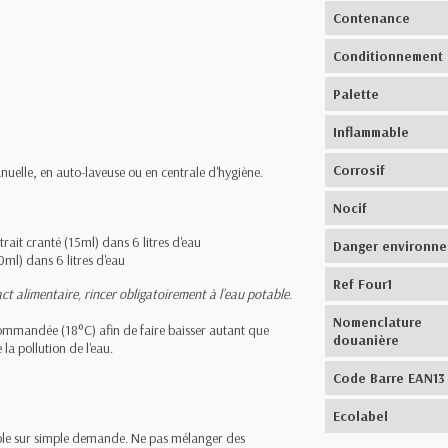
Contenance
Conditionnement
Palette
Inflammable
Corrosif
anuelle, en auto-laveuse ou en centrale d'hygiène.
Nocif
trait cranté (15ml) dans 6 litres d'eau
Danger environn
0ml) dans 6 litres d'eau
Ref Four1
t alimentaire, rincer obligatoirement à l’eau potable.
Nomenclature
ommandée (18°C) afin de faire baisser autant que
douanière
la pollution de l'eau.
Code Barre EAN13
Ecolabel
ible sur simple demande. Ne pas mélanger des