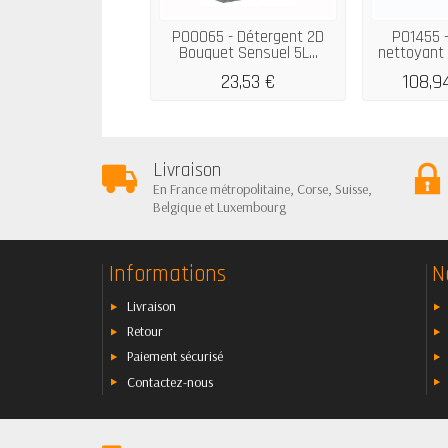
P00065 - Détergent 2D
P01455 
Bouquet Sensuel 5L...
nettoyant 
23,53 €
108,9
Livraison
En France métropolitaine, Corse, Suisse,
Belgique et Luxembourg
Informations
N
Livraison
Retour
Paiement sécurisé
Contactez-nous