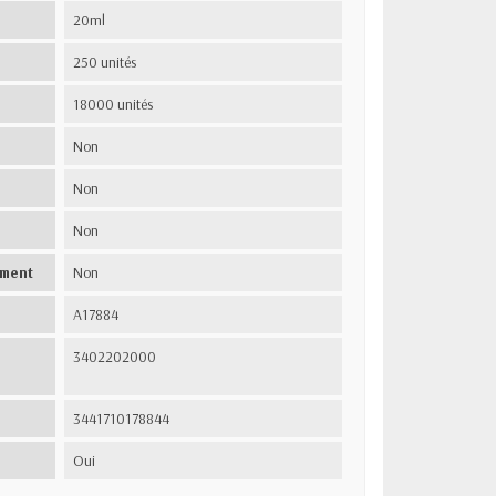
20ml
250 unités
18000 unités
Non
Non
Non
ement
Non
A17884
3402202000
3441710178844
Oui