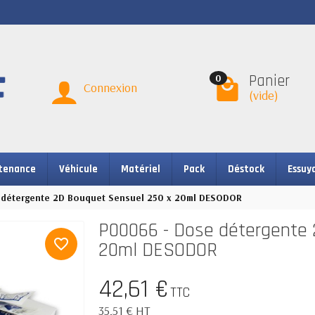
Panier
0
Connexion
(vide)
tenance
Véhicule
Matériel
Pack
Déstock
Essuy
détergente 2D Bouquet Sensuel 250 x 20ml DESODOR
P00066 - Dose détergente 
favorite_border
20ml DESODOR
42,61 €
TTC
35,51 € HT