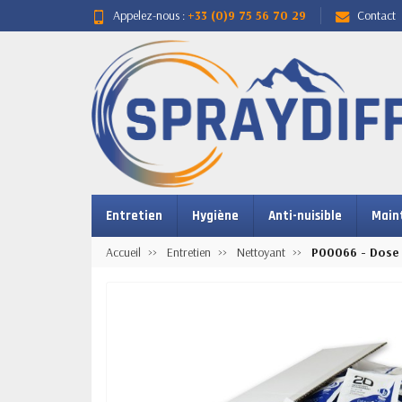
Appelez-nous :
+33 (0)9 75 56 70 29
Contact
Entretien
Hygiène
Anti-nuisible
Main
Accueil
Entretien
Nettoyant
P00066 - Dose 