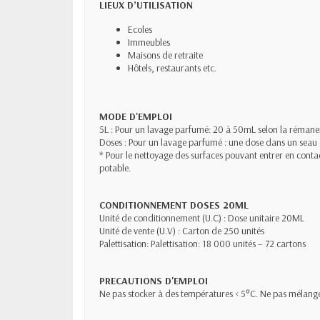
LIEUX D’UTILISATION
Ecoles
Immeubles
Maisons de retraite
Hôtels, restaurants etc.
MODE D'EMPLOI
5L : Pour un lavage parfumé: 20 à 50mL selon la rémane
Doses : Pour un lavage parfumé : une dose dans un seau 
* Pour le nettoyage des surfaces pouvant entrer en contac
potable.
CONDITIONNEMENT DOSES 20ML
Unité de conditionnement (U.C) : Dose unitaire 20ML
Unité de vente (U.V) : Carton de 250 unités
Palettisation: Palettisation: 18 000 unités – 72 cartons
PRECAUTIONS D'EMPLOI
Ne pas stocker à des températures < 5°C. Ne pas mélanger