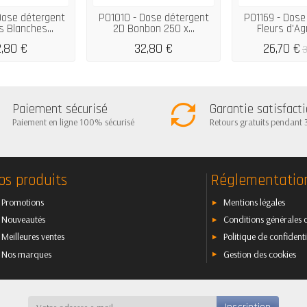
Dose détergent
P01010 - Dose détergent
P01169 - Dose
s Blanches...
2D Bonbon 250 x...
Fleurs d'Ag
,80 €
32,80 €
26,70 €
3
Paiement sécurisé
Garantie satisfact
Paiement en ligne 100% sécurisé
Retours gratuits pendant 
os produits
Réglementatio
Promotions
Mentions légales
Nouveautés
Conditions générales 
Meilleures ventes
Politique de confidenti
Nos marques
Gestion des cookies