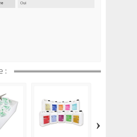
re
Oui
 :
›