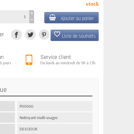
stock
Ajouter au panier
favorite_border
er
Liste de souhaits
on
Service client
0 jours
Du lundi au vendredi de 9h à 13h
que
t
P00066
Nettoyant multi-usages
DESODOR