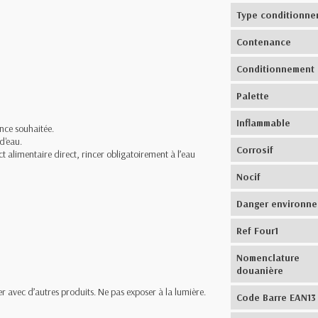
Type conditionne
Contenance
Conditionnement
Palette
Inflammable
nce souhaitée.
d'eau.
Corrosif
t alimentaire direct, rincer obligatoirement à l’eau
Nocif
Danger environn
Ref Four1
Nomenclature
douanière
 avec d’autres produits. Ne pas exposer à la lumière.
Code Barre EAN13