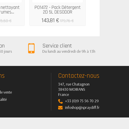
 nettoyant
P01472 - Pack Détergent
P01013 - Dose dé
rumes...
2D 5L DESODOR
2D Marine 250 
143,81 €
32,80 €
5,60 €
179,76 €
ion
Service client
30 jours
Du lundi au vendredi de 9h à 13h
ns
Contactez-nous
347, rue Chatagnon
38430 MOIRANS
de vente
France
alité
+33 (0)9 75 56 70 29
infoshop@spraydiff.fr