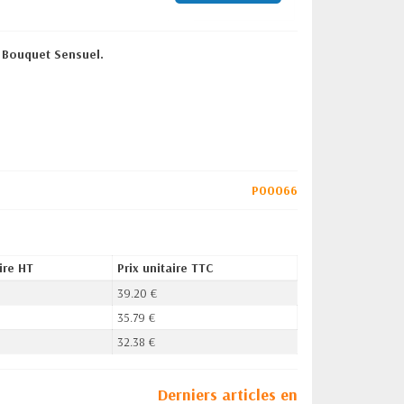
 Bouquet Sensuel.
P00066
ire HT
Prix unitaire TTC
39.20 €
35.79 €
32.38 €
Derniers articles en