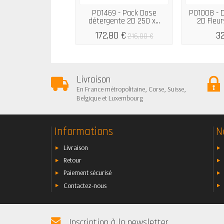
P01469 - Pack Dose
P01008 - 
détergente 2D 250 x...
2D Fleur
172,80 €
32
216,00 €
Livraison
En France métropolitaine, Corse, Suisse,
Belgique et Luxembourg
Informations
N
Livraison
Retour
Paiement sécurisé
Contactez-nous
Inscription à la newsletter