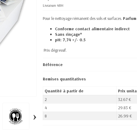
Livraison 48H
Pour le nettoyage rémanent des sols et surfaces.
Parfum
Conforme contact alimentaire indirect
Sans rinçage*
pH: 7,74 +/- 0.5
Prix dégressif.
Référence
Remises quantitatives
Quantité à partir de
Prix unita
2
32.67 €
4
29.83 €
›
8
26.99 €