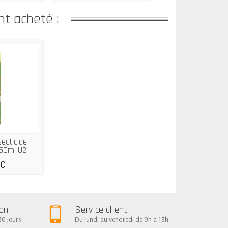
nt acheté :
secticide
50ml U2
 €
ion
Service client
30 jours
Du lundi au vendredi de 9h à 13h