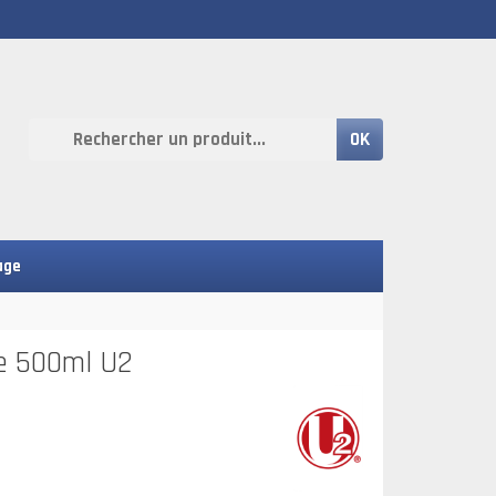
OK
age
se 500ml U2