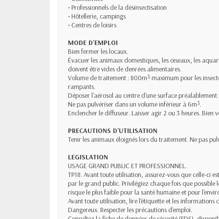
• Professionnels de la désinsectisation
• Hôtellerie, campings
• Centres de loisirs
MODE D'EMPLOI
Bien fermer les locaux.
Évacuer les animaux domestiques, les oiseaux, les aquariu
doivent être vides de denrées alimentaires.
Volume de traitement : 800m³ maximum pour les insecte
rampants.
Déposer l'aérosol au centre d'une surface préalablement
Ne pas pulvériser dans un volume inférieur à 6m³.
Enclencher le diffuseur. Laisser agir 2 ou 3 heures. Bien v
PRECAUTIONS D'UTILISATION
Tenir les animaux éloignés lors du traitement. Ne pas pulv
LEGISLATION
USAGE GRAND PUBLIC ET PROFESSIONNEL.
TP18. Avant toute utilisation, assurez-vous que celle-ci 
par le grand public. Privilégiez chaque fois que possible 
risque le plus faible pour la santé humaine et pour l'envi
Avant toute utilisation, lire l'étiquette et les informations
Dangereux. Respecter les précautions d'emploi.
Consultez la fiche de données de sécurité (FDS), dispon