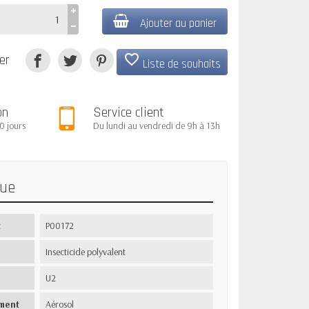
Ajouter au panier
favorite_border
er
Liste de souhaits
on
Service client
0 jours
Du lundi au vendredi de 9h à 13h
que
t
P00172
Insecticide polyvalent
U2
ment
Aérosol