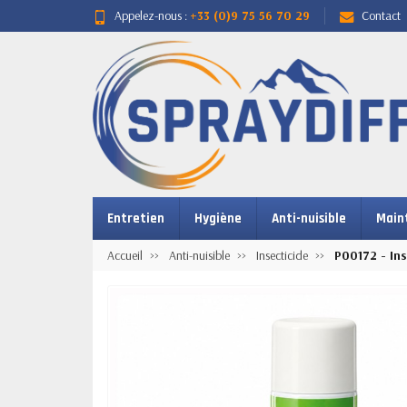
Appelez-nous :
+33 (0)9 75 56 70 29
Contact
Entretien
Hygiène
Anti-nuisible
Main
Accueil
Anti-nuisible
Insecticide
P00172 - In