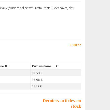
aux (cuisines collectives, restaurants...) des caves, des
P00172
ire HT
Prix unitaire TTC
18.60 €
16.98 €
15.37 €
Derniers articles en
stock