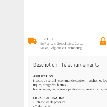
Livraison
En France métropolitaine, Corse,
Suisse, Belgique et Luxembourg
Description
Téléchargements
APPLICATION
Insecticide curatif recommandé contre : mouches, guêpes
tiques, araignées, blattes…
Ne tache pas, ne détériore pas les tissus, revêtements, m
LIEUX D’UTILISATION
• Entreprises de propreté
• Collectivités