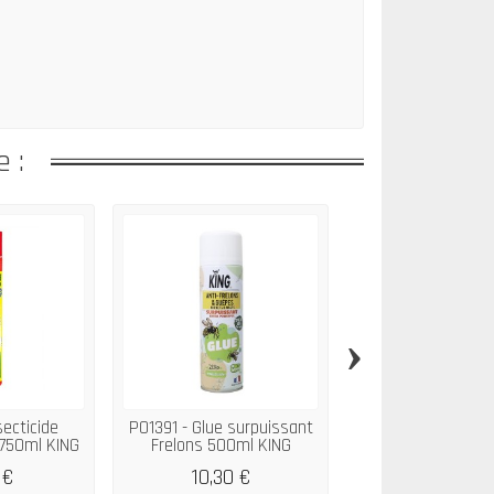
 :
›
secticide
P01391 - Glue surpuissant
P01055 - Insect
 750ml KING
Frelons 500ml KING
vêtements/Tiss
 €
10,30 €
6,74 €