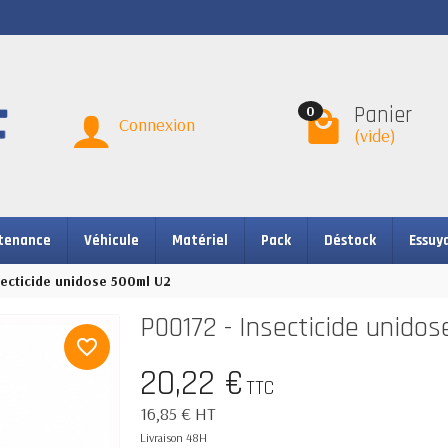
Panier
0
Connexion
(vide)
tenance
Véhicule
Matériel
Pack
Déstock
Essuy
secticide unidose 500ml U2
P00172 - Insecticide unido
favorite_border
20,22 €
TTC
16,85 € HT
Livraison 48H