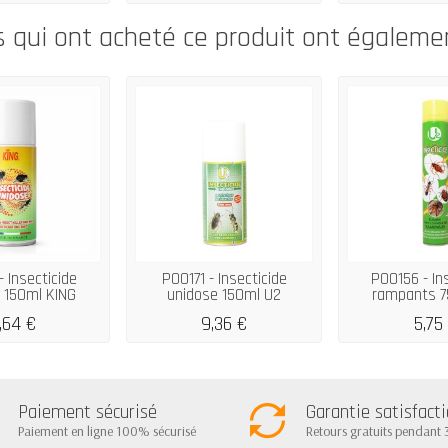
s qui ont acheté ce produit ont égaleme
 Insecticide
P00171 - Insecticide
P00156 - In
 150ml KING
unidose 150ml U2
rampants 7
,64 €
9,36 €
5,75
Paiement sécurisé
Garantie satisfact
Paiement en ligne 100% sécurisé
Retours gratuits pendant 