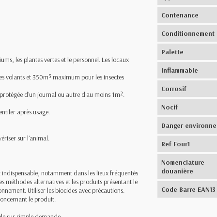
Contenance
Conditionnement
Palette
ms, les plantes vertes et le personnel. Les locaux
Inflammable
s volants et 350m³ maximum pour les insectes
Corrosif
 protégée d'un journal ou autre d'au moins 1m².
Nocif
entiler après usage.
Danger environn
ériser sur l’animal.
Ref Four1
Nomenclature
douanière
est indispensable, notamment dans les lieux fréquentés
les méthodes alternatives et les produits présentant le
Code Barre EAN13
ronnement. Utiliser les biocides avec précautions.
 concernant le produit.
ible sur simple demande.