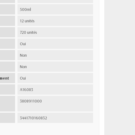
500ml
12 unités
720 unités
Oui
Non
Non
ement
Oui
A16083
3808911000
3441710160832