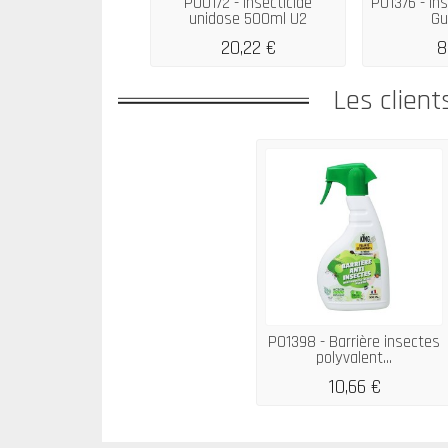
P00172 - Insecticide
P01376 - Ins
unidose 500ml U2
Gu
20,22 €
8
Les client
P01398 - Barrière insectes
polyvalent...
10,66 €