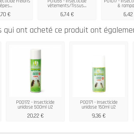
ecticide Frelons
P01055 - Insecticide
P01017 - Insect
êpes...
vêtements/Tissus...
& rampan
,70 €
6,74 €
6,42
s qui ont acheté ce produit ont égaleme
P00172 - Insecticide
P00171 - Insecticide
unidose 500ml U2
unidose 150ml U2
20,22 €
9,36 €