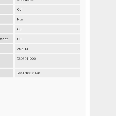
Oui
Non
Oui
ement
Oui
A02114
3808911000
3441710021140