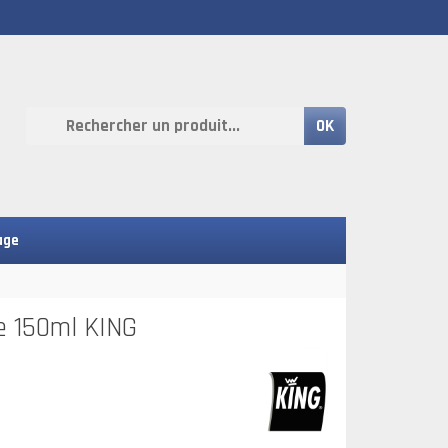
OK
age
se 150ml KING