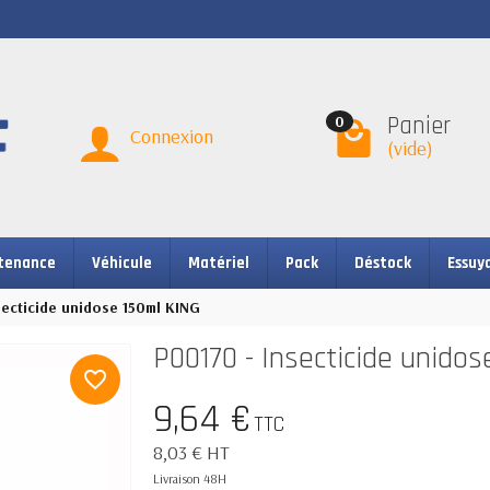
Panier
0
Connexion
(vide)
tenance
Véhicule
Matériel
Pack
Déstock
Essuy
secticide unidose 150ml KING
P00170 - Insecticide unido
favorite_border
9,64 €
TTC
8,03 € HT
Livraison 48H