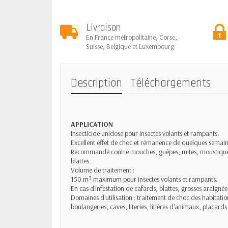
Livraison
En France métropolitaine, Corse,
Suisse, Belgique et Luxembourg
Description
Téléchargements
APPLICATION
Insecticide unidose pour insectes volants et rampants.
Excellent effet de choc et rémanence de quelques semain
Recommandé contre mouches, guêpes, mites, moustiques, 
blattes.
Volume de traitement :
150 m³ maximum pour insectes volants et rampants.
En cas d'infestation de cafards, blattes, grosses araignées
Domaines d'utilisation : traitement de choc des habitatio
boulangeries, caves, literies, litières d'animaux, placards,