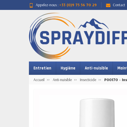
Appelez-nous :
+33 (0)9 75 56 70 29
Contact
Entretien
Hygiène
Anti-nuisible
Main
Accueil
Anti-nuisible
Insecticide
P00170 - In