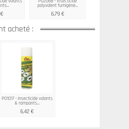
icide volants
P02068 - Insecticide
P00162 - Insect
ts...
polyvalent fumigène...
Frelons Guêpes
 €
6,79 €
11,29 €
nt acheté :
P01017 - Insecticide volants
& rampants...
6,42 €