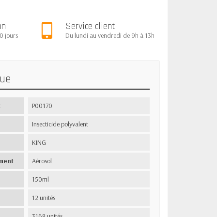
on
Service client
0 jours
Du lundi au vendredi de 9h à 13h
que
t
P00170
Insecticide polyvalent
KING
ment
Aérosol
150ml
12 unités
3168 unités