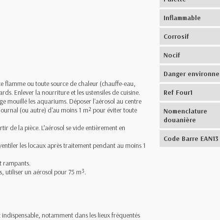
Inflammable
Corrosif
Nocif
Danger environn
ute flamme ou toute source de chaleur (chauffe-eau,
ards. Enlever la nourriture et les ustensiles de cuisine.
Ref Four1
nge mouillé les aquariums. Déposer l'aérosol au centre
journal (ou autre) d'au moins 1 m² pour éviter toute
Nomenclature
douanière
rtir de la pièce. L’aérosol se vide entièrement en
Code Barre EAN13
ventiler les locaux après traitement pendant au moins 1
t rampants.
s, utiliser un aérosol pour 75 m³.
est indispensable, notamment dans les lieux fréquentés