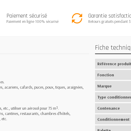
Paiement sécurisé
Garantie satisfacti
Paiement en ligne 100% sécurisé
Retours gratuits pendant 3
Fiche techni
Référence produi
Fonction
es.
Marque
acariens, cafards, puces, poux, tiques, araignées,
Type conditionne
, etc., utiliser un aérosol pour 75 m³.
Contenance
ns, cantines, restaurants, chambres d'hôtels,
 etc.
Conditionnement
Palette