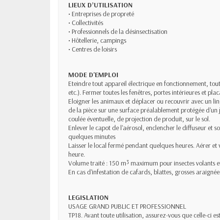
LIEUX D’UTILISATION
• Entreprises de propreté
• Collectivités
• Professionnels de la désinsectisation
• Hôtellerie, campings
• Centres de loisirs
MODE D'EMPLOI
Eteindre tout appareil électrique en fonctionnement, to
etc.). Fermer toutes les fenêtres, portes intérieures et plac
Eloigner les animaux et déplacer ou recouvrir avec un li
de la pièce sur une surface préalablement protégée d'un 
coulée éventuelle, de projection de produit, sur le sol.
Enlever le capot de l'aérosol, enclencher le diffuseur et so
quelques minutes
Laisser le local fermé pendant quelques heures. Aérer et 
heure.
Volume traité : 150 m³ maximum pour insectes volants e
En cas d'infestation de cafards, blattes, grosses araignée
LEGISLATION
USAGE GRAND PUBLIC ET PROFESSIONNEL
TP18. Avant toute utilisation, assurez-vous que celle-ci 