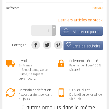
Référence
P01540
Derniers articles en stock
Ajouter au panier
favorite_border
Partager
Liste de souhaits
Livraison
Paiement sécurisé
En France
Paiement en ligne 100%
métropolitaine, Corse,
sécurisé
Suisse, Belgique et
Luxembourg
Garantie satisfaction
Service client
Retours gratuits pendant
Du lundi au vendredi de
30 jours
9h à 13h
10 autres produits dans la même