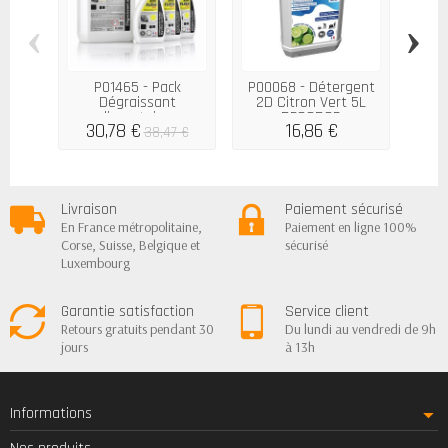
‹
›
P01465 - Pack
P00068 - Détergent
P015
Dégraissant
2D Citron Vert 5L
Noir
alimentaire...
DESODOR
30,78 €
16,86 €
38,47 €
Livraison
Paiement sécurisé
En France métropolitaine,
Paiement en ligne 100%
Corse, Suisse, Belgique et
sécurisé
Luxembourg
Garantie satisfaction
Service client
Retours gratuits pendant 30
Du lundi au vendredi de 9h
jours
à 13h
Informations