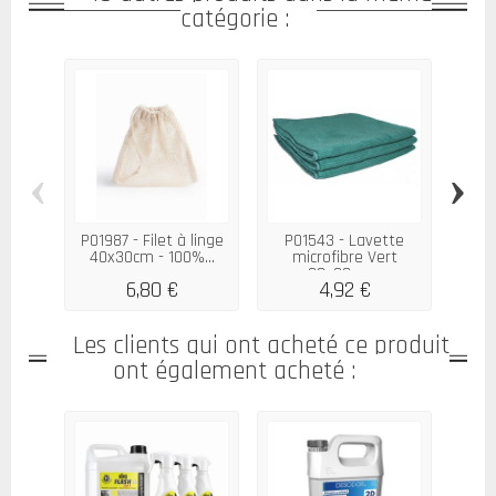
catégorie :
‹
›
P01987 - Filet à linge
P01543 - Lavette
P
40x30cm - 100%...
microfibre Vert
essu
38x38cm...
6,80 €
4,92 €
Les clients qui ont acheté ce produit
ont également acheté :