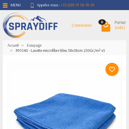
MENU
Appelez-nous :
+33 (0)9 75 56 70 29
Panier
0
Connexion
(vide)
Accueil
Essuyage
P01540 - Lavette microfibre Bleu 38x38cm 250Gr/m² x5
favorite_border