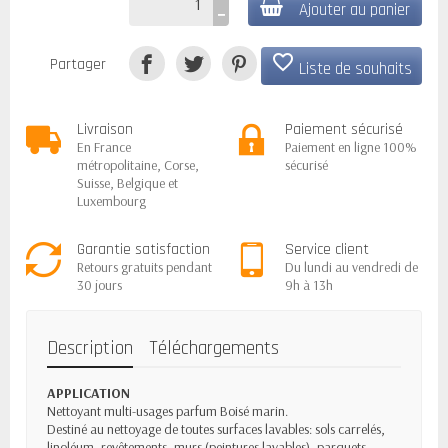
Ajouter au panier
favorite_border
Partager
Liste de souhaits
Livraison
Paiement sécurisé
En France
Paiement en ligne 100%
métropolitaine, Corse,
sécurisé
Suisse, Belgique et
Luxembourg
Garantie satisfaction
Service client
Retours gratuits pendant
Du lundi au vendredi de
30 jours
9h à 13h
Description
Téléchargements
APPLICATION
Nettoyant multi-usages parfum Boisé marin.
Destiné au nettoyage de toutes surfaces lavables: sols carrelés,
linoléum, revêtements, murs (peintures lavables), parquets.