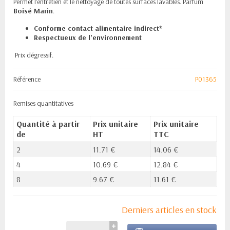
Permet l’entretien et le nettoyage de toutes surfaces lavables. Parfum
Boisé Marin
.
Conforme contact alimentaire indirect*
Respectueux de l’environnement
Prix dégressif.
Référence
P01365
Remises quantitatives
Quantité à partir
Prix unitaire
Prix unitaire
de
HT
TTC
2
11.71 €
14.06 €
4
10.69 €
12.84 €
8
9.67 €
11.61 €
Derniers articles en stock