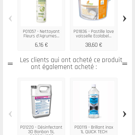
‹
›
P01057 - Nettoyant
P01836 - Pastille lave
Fleurs d'Agrumes...
vaisselle Ecolabel...
ne
6,16 €
38,60 €
Les clients qui ont acheté ce produit
ont également acheté :
‹
›
P01220 - Désinfectant
P00119 - Brillant inox
P00
3D Bonbon 5L
1L QUICK TECH
2D