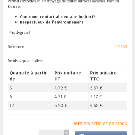
Permet l'entretien et le nettoyage de toutes surfaces lavables. Parfum
Cerise
.
Conforme contact alimentaire indirect*
Respectueux de l’environnement
Prix dégressif.
Référence
P01363
Remises quantitatives
Quantité à partir
Prix unitaire
Prix unitaire
de
HT
TTC
3
4.72 €
5.67 €
6
4.31 €
5.17 €
12
3.90 €
4.68 €
Derniers articles en stock