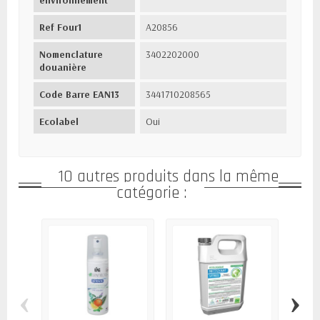
environnement
Ref Four1
A20856
Nomenclature
3402202000
douanière
Code Barre EAN13
3441710208565
Ecolabel
Oui
10 autres produits dans la même
catégorie :
‹
›