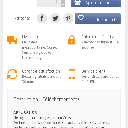
Ajouter au panier
favorite_border
Partager
Liste de souhaits
Livraison
Paiement sécurisé
En France
Paiement en ligne 100%
métropolitaine, Corse,
sécurisé
Suisse, Belgique et
Luxembourg
Garantie satisfaction
Service client
Retours gratuits pendant
Du lundi au vendredi de
30 jours
9h à 13h
Description
Téléchargements
APPLICATION
Nettoyant multi-usages parfum Cerise.
Destiné au nettoyage de toutes surfaces lavables: sols carrelés,
linoléum, revêtements, murs (peintures lavables), parquets.