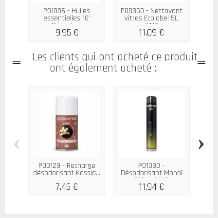
P01006 - Huiles
P00350 - Nettoyant
essentielles 10'
vitres Ecolabel 5L
Détente...
KING
9,95 €
11,09 €
2
Les clients qui ont acheté ce produit
ont également acheté :
P00
‹
›
P00129 - Recharge
P01380 -
désodorisant Kassia...
Désodorisant Monoï
750ml KING
7,46 €
11,94 €