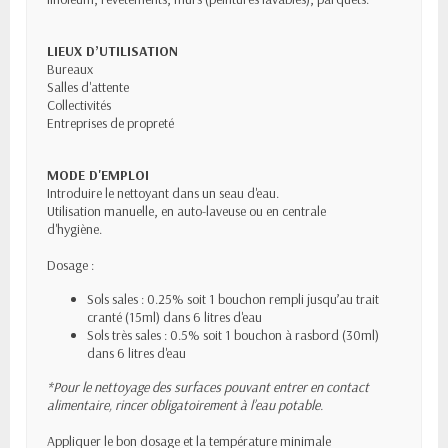
LIEUX D’UTILISATION
Bureaux
Salles d'attente
Collectivités
Entreprises de propreté
MODE D'EMPLOI
Introduire le nettoyant dans un seau d'eau.
Utilisation manuelle, en auto-laveuse ou en centrale
d'hygiène.
Dosage :
Sols sales : 0.25% soit 1 bouchon rempli jusqu’au trait
cranté (15ml) dans 6 litres d'eau
Sols très sales : 0.5% soit 1 bouchon à rasbord (30ml)
dans 6 litres d'eau
*Pour le nettoyage des surfaces pouvant entrer en contact
alimentaire, rincer obligatoirement à l’eau potable.
Appliquer le bon dosage et la température minimale