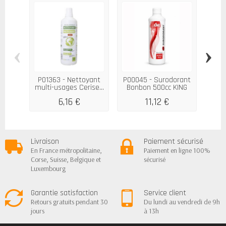
‹
›
P01363 - Nettoyant
P00045 - Surodorant
multi-usages Cerise...
Bonbon 500cc KING
Dé
d'O
6,16 €
11,12 €
Livraison
Paiement sécurisé
En France métropolitaine,
Paiement en ligne 100%
Corse, Suisse, Belgique et
sécurisé
Luxembourg
Garantie satisfaction
Service client
Retours gratuits pendant 30
Du lundi au vendredi de 9h
jours
à 13h