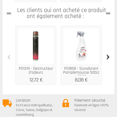
Les clients qui ont acheté ce produit
ont également acheté :
‹
›
P01319 - Destructeur
P01858 - Surodorant
d'odeurs
Pamplemousse 500cc
surpuissant...
JEDOR
d'am
12,72 €
8,08 €
Livraison
Paiement sécurisé
En France métropolitaine,
Paiement en ligne 100%
Corse, Suisse, Belgique et
sécurisé
Luxembourg