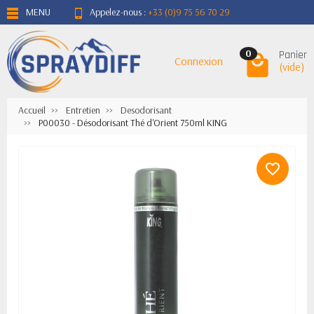
MENU
Appelez-nous :
+33 (0)9 75 56 70 29
Panier
0
Connexion
(vide)
Accueil
Entretien
Desodorisant
P00030 - Désodorisant Thé d'Orient 750ml KING
favorite_border