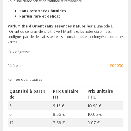
Pour une désodorisation raffinée et rémanente.
Sans retombées humides
Parfum rare et délicat
Parfum thé d'Orient (aux essences naturelles
*):
une ode à
l'Orient où s'entremêlent le thé vert Menthe et les notes citronnées,
soulignés par de délicates senteurs aromatiques et prolongés de nuances
vertes.
Prix dégressif.
Référence
P00030
Remises quantitatives
Quantité à partir
Prix unitaire
Prix unitaire
de
HT
TTC
3
9.15 €
10.98 €
6
8.36 €
10.03 €
12
7.56 €
9.07 €