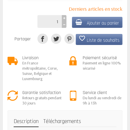
Derniers articles en stock
Ajouter au panier
favorite_border
Partager
Liste de souhaits
Livraison
Paiement sécurisé
En France
Paiement en ligne 100%
métropolitaine, Corse,
sécurisé
Suisse, Belgique et
Luxembourg
Garantie satisfaction
Service client
Retours gratuits pendant
Du lundi au vendredi de
30 jours
9h à 13h
Description
Téléchargements