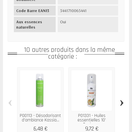
Code Barre EAN13
3441710065441
Aux essences
Oui
naturelles
10 autres produits dans la même
catégorie :
‹
›
P00113 - Désodorisant
P01331 - Huiles
P
d'ambiance Kassia...
essentielles 10'
e
Tonique...
6,48 €
9,72 €