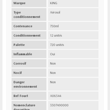
Marque
KING
Type
Aérosol
conditionnement
Contenance
750ml
Conditionnement
12 unités
Palette
720 unités
Inflammable
Oui
Corrosif
Non
Nocif
Non
Danger
Non
environnement
Ref Four1
A06544
Nomenclature
3307490000
douanière