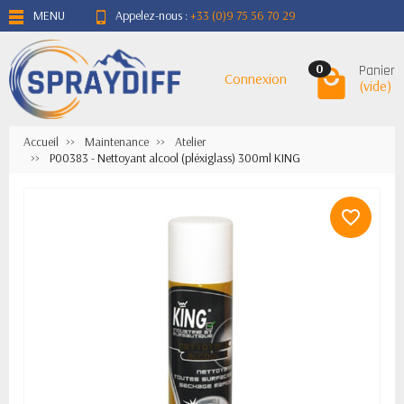
MENU
Appelez-nous :
+33 (0)9 75 56 70 29
Panier
0
Connexion
(vide)
Accueil
Maintenance
Atelier
P00383 - Nettoyant alcool (pléxiglass) 300ml KING
favorite_border