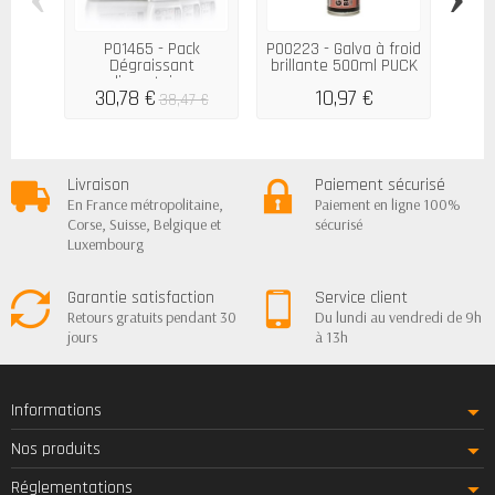
P01465 - Pack
P00223 - Galva à froid
P00
Dégraissant
brillante 500ml PUCK
hydr
alimentaire...
30,78 €
10,97 €
38,47 €
Livraison
Paiement sécurisé
En France métropolitaine,
Paiement en ligne 100%
Corse, Suisse, Belgique et
sécurisé
Luxembourg
Garantie satisfaction
Service client
Retours gratuits pendant 30
Du lundi au vendredi de 9h
jours
à 13h
Informations
Nos produits
Réglementations