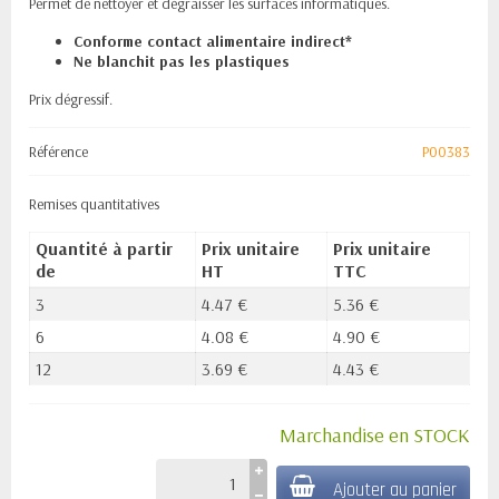
Permet de nettoyer et dégraisser les surfaces informatiques.
Conforme contact alimentaire indirect*
Ne blanchit pas les plastiques
Prix dégressif.
Référence
P00383
Remises quantitatives
Quantité à partir
Prix unitaire
Prix unitaire
de
HT
TTC
3
4.47 €
5.36 €
6
4.08 €
4.90 €
12
3.69 €
4.43 €
Marchandise en STOCK
Ajouter au panier