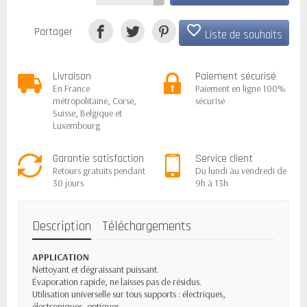
favorite_border
Partager
Liste de souhaits
Livraison
Paiement sécurisé
En France
Paiement en ligne 100%
métropolitaine, Corse,
sécurisé
Suisse, Belgique et
Luxembourg
Garantie satisfaction
Service client
Retours gratuits pendant
Du lundi au vendredi de
30 jours
9h à 13h
Description
Téléchargements
APPLICATION
Nettoyant et dégraissant puissant.
Évaporation rapide, ne laisses pas de résidus.
Utilisation universelle sur tous supports : électriques,
électroniques, optiques.