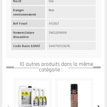
Nocif
Oui
Danger
Non
environnement
Ref Four1
A13367
Nomenclature
3402209000
douanière
Code Barre EAN13
3441710133676
10 autres produits dans la même
catégorie :
‹
›