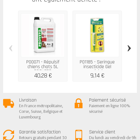
‹
›
P00071 - Répulsif
P01185 - Seringue
P00
chiens chats 5L
insecticide Gel
in
PROVETO
spécial...
40,28 €
9,14 €
Livraison
Paiement sécurisé
En France métropolitaine,
Paiement en ligne 100%
Corse, Suisse, Belgique et
sécurisé
Luxembourg
Garantie satisfaction
Service client
Retours gratuits pendant 30
Du lundi au vendredi de 9h