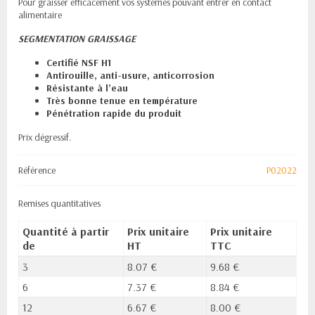
Pour graisser efficacement vos systèmes pouvant entrer en contact
alimentaire
SEGMENTATION GRAISSAGE
Certifié NSF H1
Antirouille, anti-usure, anticorrosion
Résistante à l’eau
Très bonne tenue en température
Pénétration rapide du produit
Prix dégressif.
Référence
P02022
Remises quantitatives
Quantité à partir
Prix unitaire
Prix unitaire
de
HT
TTC
3
8.07 €
9.68 €
6
7.37 €
8.84 €
12
6.67 €
8.00 €