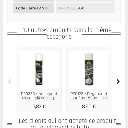
Code Barre EAN13
3441710253930
10 autres produits dans la même
catégorie :
‹
›
P00383 - Nettoyant
P00128 - Dégrippant
P00
alcool (pléxiglass)...
Lubrifiant 500ml KING
hydr
5,83 €
8,90 €
Les clients qui ont acheté ce produit
ont également acheté :