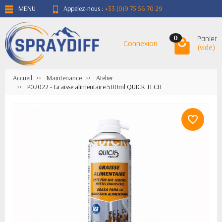
MENU
Appelez-nous :
+33 (0)9 75 56 70 29
Panier
0
Connexion
(vide)
Accueil
Maintenance
Atelier
P02022 - Graisse alimentaire 500ml QUICK TECH
favorite_border