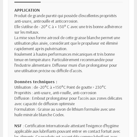
APPLICATION
Produit de grande pureté qui possède d'excellentes propriétés
anti-usure, antirouille et anticorrosion.
Elle s'utilise de - 20° C à + 150° C avec une très bonne adhérence
sur les métaux.
La mise sous forme aérosol de cette graisse blanche permet une
utilisation plus aisée, considérant que le propulseur est éliminé
rapidement après pulvérisation.
Roulement à hautes performances mécaniques et très bonne
tenue en température. Particulièrement recommandée pour
l’industrie alimentaire. Diffuseur muni d'un prolongateur pour
une utilisation précise ou difficile d'accès.
Données techniques :
Utilisation : de -20°C à +150°C Point de goutte > 230°C
Propriétés : anti-usure, anti-rouille, anti-corrosion
Diffusion : Embout prolongateur pour l’accès aux zones délicates
avec capacité de diffusion optimisée
Formulation : Graisse au savon de lithium formulée avec une
huile minérale blanche Codex.
NSF
: Certification Internationale attestant l’exigence d’hygiène
applicable aux lubrifiants pouvant entrer en contact fortuit avec
les aliments. Ce produits est acceptable comme lubrifiant avec