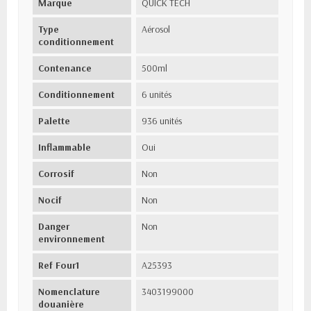
Marque
QUICK TECH
Type
Aérosol
conditionnement
Contenance
500ml
Conditionnement
6 unités
Palette
936 unités
Inflammable
Oui
Corrosif
Non
Nocif
Non
Danger
Non
environnement
Ref Four1
A25393
Nomenclature
3403199000
douanière