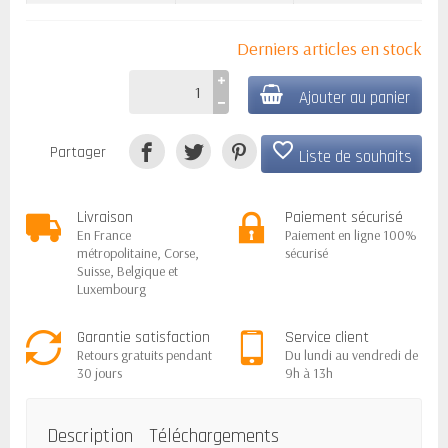
Derniers articles en stock
Ajouter au panier
favorite_border
Partager
Liste de souhaits
Livraison
Paiement sécurisé
En France
Paiement en ligne 100%
métropolitaine, Corse,
sécurisé
Suisse, Belgique et
Luxembourg
Garantie satisfaction
Service client
Retours gratuits pendant
Du lundi au vendredi de
30 jours
9h à 13h
Description
Téléchargements