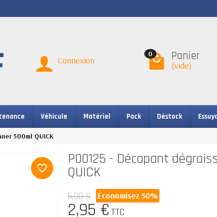
Panier
0
Connexion
(vide)
tenance
Véhicule
Matériel
Pack
Déstock
Essuy
eaner 500ml QUICK
P00125 - Décapant dégrais
favorite_border
QUICK
5,90 €
Économisez 50%
2,95 €
TTC