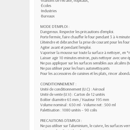
·maisons de retraite, hôpitaux,
·Écoles
·Industries
·Bureaux
MODE D'EMPLOI :
Dangereux. Respecter les précautions d'emploi.
Porte fermée, faire chauffer le four pendant 3 à 4 minute
L'éteindre et débrancher la prise de courant pour les four
Agiter avant et pendant l'emploi.
Vaporiser la mousse sur toute la surface à nettoyer, en *m
Laisser agir 10 minutes environ, puis nettoyer avec une
Ne pas appliquer sur les surfaces sensibles aux alcalins (t
Ne pas utiliser pour les fours autonettoyants
Pour les accessoires de cuisines et les plats, rincer abond
CONDITIONNEMENT :
Unité de conditionnement (U.C) : Aérosol
Unité de vente (U.V) : Carton de 12 unités
Boîtier diamètre 65 mm / Hauteur 195 mm
Volume nominal : 650 ml - Volume net : 500 ml
Palettisation : 1080 unités – 90 colis
PRECAUTIONS D'EMPLOI :
Ne pas utiliser sur l'aluminium, le cuivre, les surfaces ver