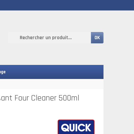
OK
age
sant Four Cleaner 500ml