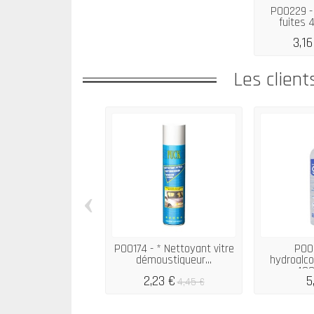
P00229 -
fuites
3,16
Les client
‹
P00174 - * Nettoyant vitre
P002
démoustiqueur...
hydroalc
400
2,23 €
5
4,45 €