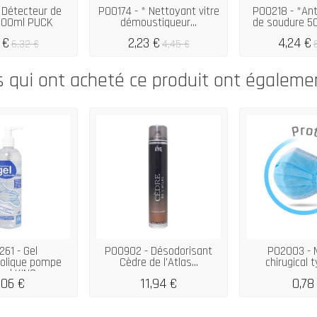
 Détecteur de
P00174 - * Nettoyant vitre
P00218 - *Ant
 400ml PUCK
démoustiqueur...
de soudure 5
 €
2,23 €
4,24 €
6,32 €
4,45 €
s qui ont acheté ce produit ont égaleme
61 - Gel
P00902 - Désodorisant
P02003 - 
oolique pompe
Cèdre de l'Atlas...
chirugical ty
ml KING
,06 €
11,94 €
0,78