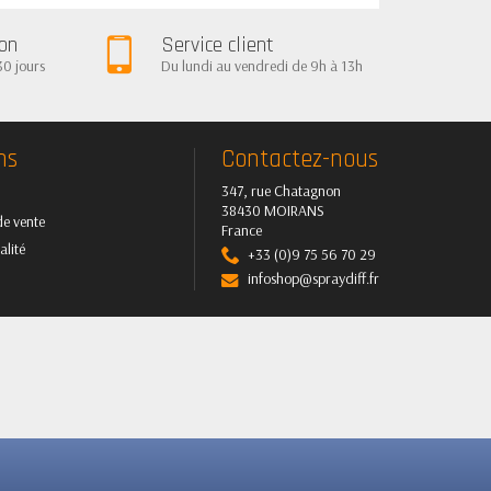
ion
Service client
30 jours
Du lundi au vendredi de 9h à 13h
ns
Contactez-nous
347, rue Chatagnon
38430 MOIRANS
de vente
France
alité
+33 (0)9 75 56 70 29
infoshop@spraydiff.fr