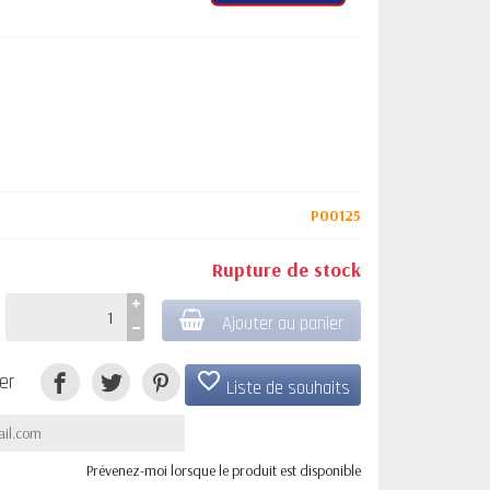
P00125
Rupture de stock
Ajouter au panier
favorite_border
er
Liste de souhaits
Prévenez-moi lorsque le produit est disponible