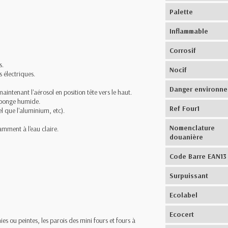
Palette
Inflammable
Corrosif
s.
Nocif
s électriques.
Danger environn
aintenant l'aérosol en position tête vers le haut.
 éponge humide.
Ref Four1
el que l'aluminium, etc).
Nomenclature
amment à l'eau claire.
douanière
Code Barre EAN13
Surpuissant
Ecolabel
Ecocert
nies ou peintes, les parois des mini fours et fours à