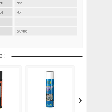
re
Non
ot
Non
-
GP/PRO
 :
›