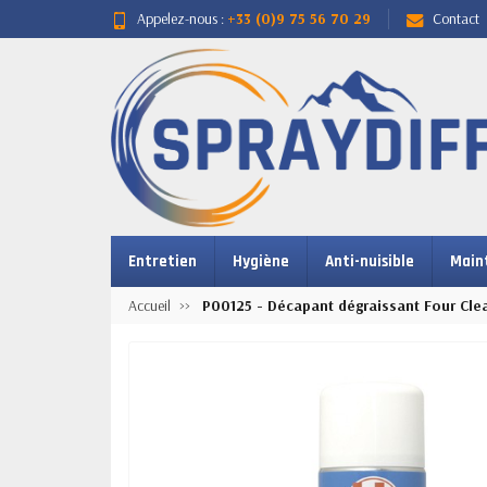
Appelez-nous :
+33 (0)9 75 56 70 29
Contact
Entretien
Hygiène
Anti-nuisible
Main
Accueil
P00125 - Décapant dégraissant Four Cl