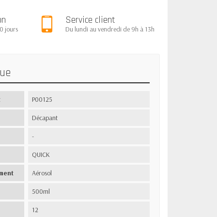
on
Service client
0 jours
Du lundi au vendredi de 9h à 13h
que
t
P00125
Décapant
-
QUICK
ment
Aérosol
500ml
12