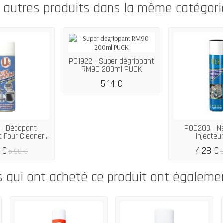
0 autres produits dans la même catégorie
P01922 - Super dégrippant
RM90 200ml PUCK
5,14 €
 - Décapant
P00203 - N
 Four Cleaner...
injecteur
 €
4,28 €
5,90 €
8
s qui ont acheté ce produit ont égaleme