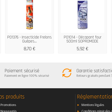
P01376 - Insecticide Frelons
P01014 - Décapant four
Guêpes...
500ml SOPROMODE
8,70 €
5,92 €
Paiement sécurisé
Garantie satisfact
Paiement en ligne 100% sécurisé
Retours gratuits pendant 
os produits
Réglementatio
Promotions
Mentions légales
Nouveautés
Conditions générales 