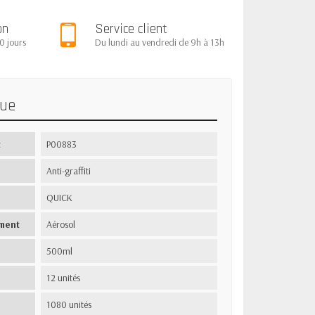
on
Service client
0 jours
Du lundi au vendredi de 9h à 13h
que
t
P00883
Anti-graffiti
QUICK
ment
Aérosol
500ml
12 unités
1080 unités