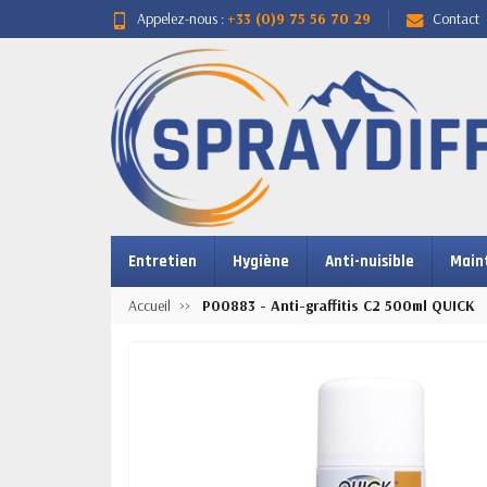
Appelez-nous :
+33 (0)9 75 56 70 29
Contact
Entretien
Hygiène
Anti-nuisible
Main
Accueil
P00883 - Anti-graffitis C2 500ml QUICK