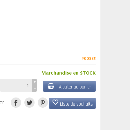
P00883
Marchandise en STOCK
Ajouter au panier
favorite_border
er
Liste de souhaits