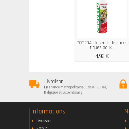
P00234 - Insecticide puces
tiques poux...
4,92 €
Livraison
En France métropolitaine, Corse, Suisse,
Belgique et Luxembourg
Informations
N
Livraison
Retour