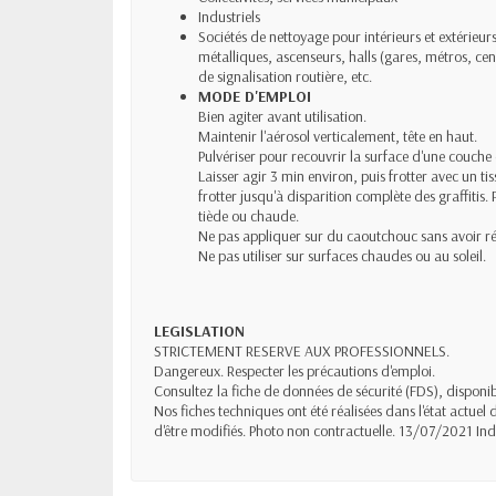
Industriels
Sociétés de nettoyage pour intérieurs et extérieur
métalliques, ascenseurs, halls (gares, métros, 
de signalisation routière, etc.
MODE D'EMPLOI
Bien agiter avant utilisation.
Maintenir l'aérosol verticalement, tête en haut.
Pulvériser pour recouvrir la surface d'une couche 
Laisser agir 3 min environ, puis frotter avec un t
frotter jusqu'à disparition complète des graffitis
tiède ou chaude.
Ne pas appliquer sur du caoutchouc sans avoir réa
Ne pas utiliser sur surfaces chaudes ou au soleil.
LEGISLATION
STRICTEMENT RESERVE AUX PROFESSIONNELS.
Dangereux. Respecter les précautions d'emploi.
Consultez la fiche de données de sécurité (FDS), dispon
Nos fiches techniques ont été réalisées dans l'état actuel
d'être modifiés. Photo non contractuelle. 13/07/2021 Ind