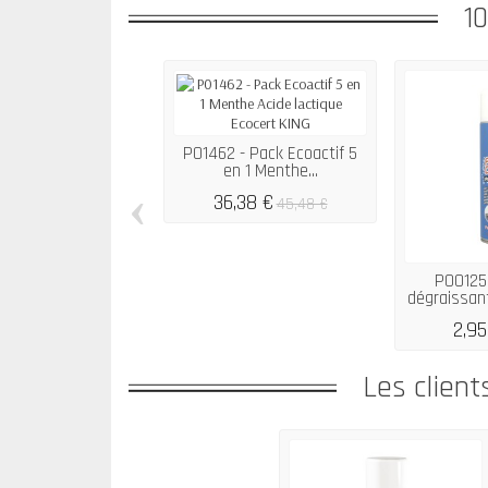
1
P01462 - Pack Ecoactif 5
en 1 Menthe...
‹
36,38 €
45,48 €
P00125
dégraissant
2,95
Les client