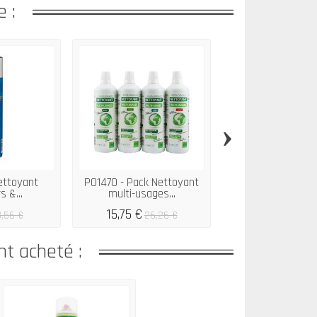
 :
›
ettoyant
P01470 - Pack Nettoyant
P00229 - Détect
s &...
multi-usages...
fuites 400ml 
15,75 €
3,16 €
,56 €
26,26 €
6,32 
nt acheté :