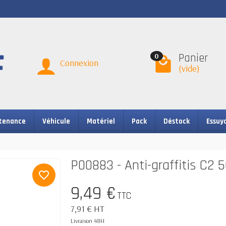
Panier
0
Connexion
(vide)
tenance
Véhicule
Matériel
Pack
Déstock
Essuy
P00883 - Anti-graffitis C2
favorite_border
9,49 €
TTC
7,91 € HT
Livraison 48H