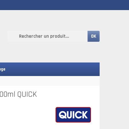
OK
age
 500ml QUICK