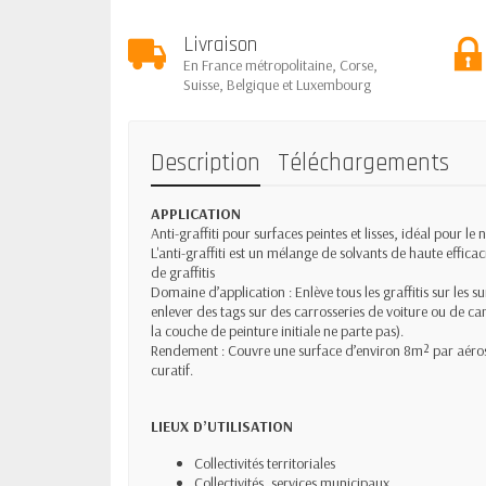
Livraison
En France métropolitaine, Corse,
Suisse, Belgique et Luxembourg
Description
Téléchargements
APPLICATION
Anti-graffiti pour surfaces peintes et lisses, idéal pour le 
L'anti-graffiti est un mélange de solvants de haute effic
de graffitis
Domaine d’application : Enlève tous les graffitis sur les sur
enlever des tags sur des carrosseries de voiture ou de cam
la couche de peinture initiale ne parte pas).
Rendement : Couvre une surface d’environ 8m² par aérosol
curatif.
LIEUX D’UTILISATION
Collectivités territoriales
Collectivités, services municipaux