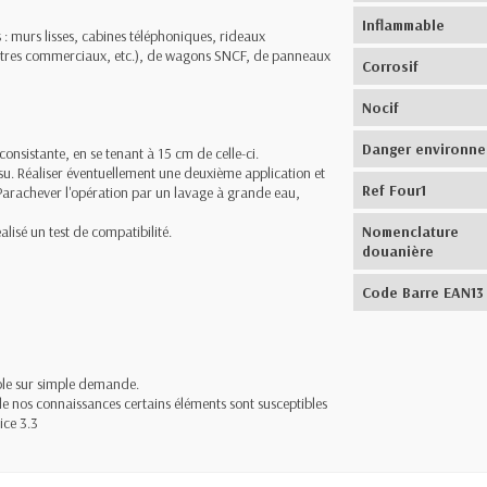
Inflammable
s : murs lisses, cabines téléphoniques, rideaux
centres commerciaux, etc.), de wagons SNCF, de panneaux
Corrosif
Nocif
Danger environn
consistante, en se tenant à 15 cm de celle-ci.
issu. Réaliser éventuellement une deuxième application et
Ref Four1
. Parachever l'opération par un lavage à grande eau,
lisé un test de compatibilité.
Nomenclature
douanière
Code Barre EAN13
ible sur simple demande.
 de nos connaissances certains éléments sont susceptibles
ice 3.3