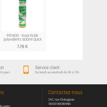
P01400 - Insecticide
polyvalents 600ml Quick
7,78 €
ion
Service client
30 jours
Du lundi au vendredi de 9h à 13h
ns
Contactez-nous
347, rue Chatagnon
38430 MOIRANS
de vente