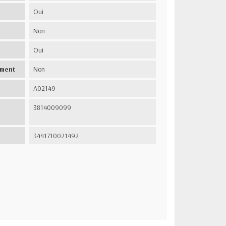
Oui
Non
Oui
ement
Non
A02149
3814009099
3441710021492