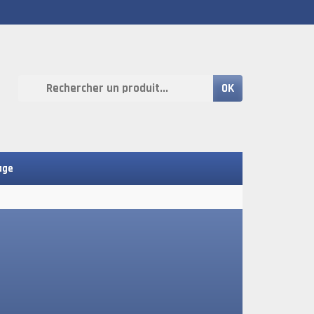
OK
age