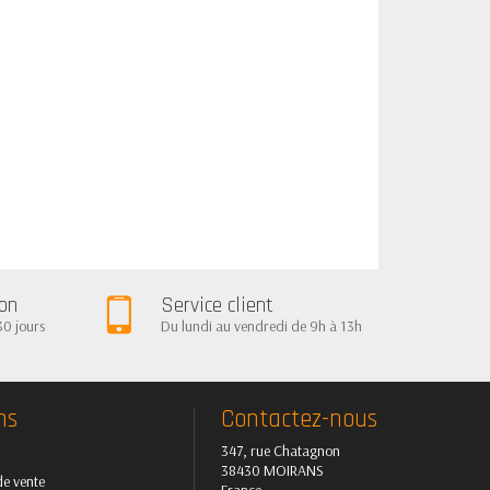
ion
Service client
30 jours
Du lundi au vendredi de 9h à 13h
ns
Contactez-nous
347, rue Chatagnon
38430 MOIRANS
de vente
France