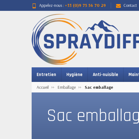
Appelez-nous :
+33 (0)9 75 56 70 29
Contact
Entretien
Hygiène
Anti-nuisible
Main
Accueil
Emballage
Sac emballage
Sac emballa