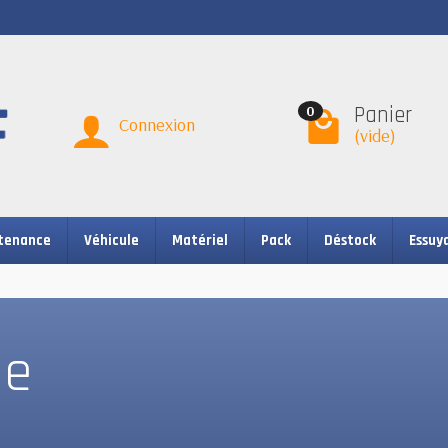
Panier
0
Connexion
(vide)
tenance
Véhicule
Matériel
Pack
Déstock
Essuy
ge