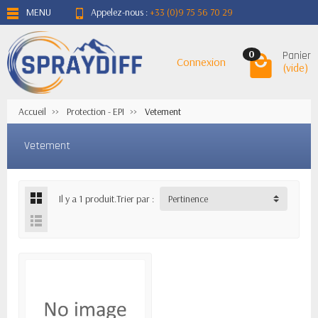
MENU
Appelez-nous :
+33 (0)9 75 56 70 29
Panier
0
Connexion
(vide)
Accueil
Protection - EPI
Vetement
Vetement
Il y a 1 produit.
Trier par :
Pertinence