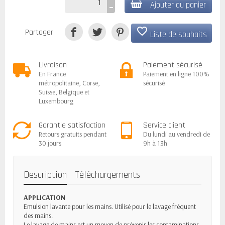
Ajouter au panier
favorite_border
Partager
Liste de souhaits
Livraison
Paiement sécurisé
En France
Paiement en ligne 100%
métropolitaine, Corse,
sécurisé
Suisse, Belgique et
Luxembourg
Garantie satisfaction
Service client
Retours gratuits pendant
Du lundi au vendredi de
30 jours
9h à 13h
Description
Téléchargements
APPLICATION
Emulsion lavante pour les mains. Utilisé pour le lavage fréquent
des mains.
Le lavage de mains est un moyen de prévenir les contaminations