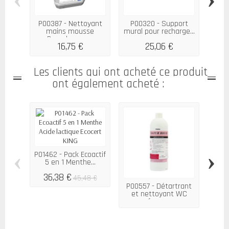
P00387 - Nettoyant
P00320 - Support
P
mains mousse
mural pour recharge...
lavan
Pamplagrum...
16,75 €
25,06 €
Les clients qui ont acheté ce produit
ont également acheté :
‹
›
P01462 - Pack Ecoactif
5 en 1 Menthe...
36,38 €
45,48 €
P00557 - Détartrant
P00
et nettoyant WC
antic
fosse...