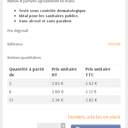
Nettoie et parfume agréablement les mains.
Testé sous contrôle dermatologique
Idéal pour les sanitaires publics
Sans alcool et sans paraben
Prix dégressif.
Référence
P00388
Remises quantitatives
Quantité à partir
Prix unitaire
Prix unitaire
de
HT
TTC
3
2.85 €
3.42 €
6
2.60 €
3.12 €
12
2.36 €
2.83 €
Derniers articles en stock