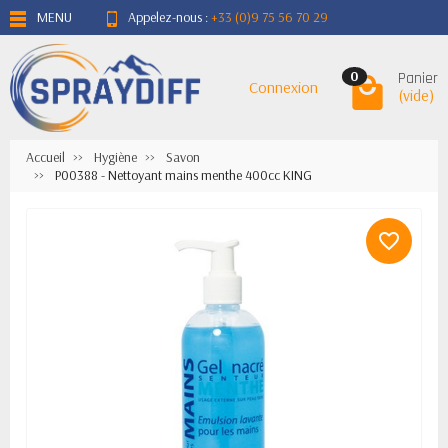
MENU
Appelez-nous :
+33 (0)9 75 56 70 29
Panier
0
Connexion
(vide)
Accueil
Hygiène
Savon
P00388 - Nettoyant mains menthe 400cc KING
favorite_border