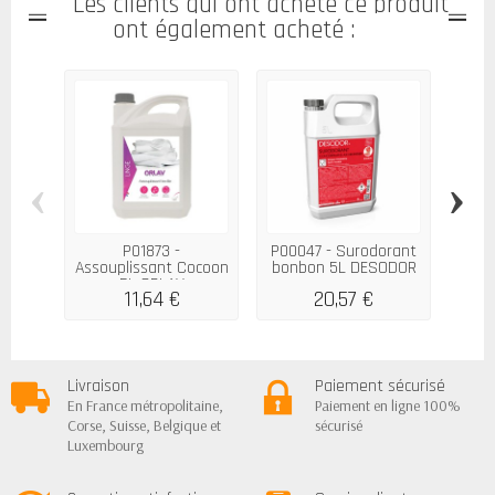
Les clients qui ont acheté ce produit
ont également acheté :
‹
›
P01873 -
P00047 - Surodorant
Assouplissant Cocoon
bonbon 5L DESODOR
déte
5L ORLAV
11,64 €
20,57 €
Livraison
Paiement sécurisé
En France métropolitaine,
Paiement en ligne 100%
Corse, Suisse, Belgique et
sécurisé
Luxembourg