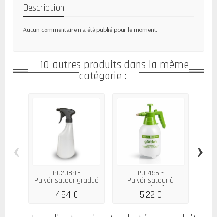
Description
Aucun commentaire n'a été publié pour le moment.
10 autres produits dans la même
catégorie :
‹
›
P02089 -
P01456 -
P01
Pulvérisateur gradué
Pulvérisateur à
5
gachette...
pression 1L
4,54 €
5,22 €