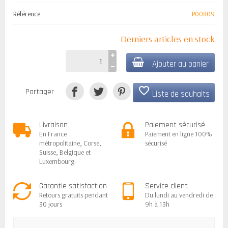
Référence
P00809
Derniers articles en stock
Ajouter au panier
favorite_border
Partager
Liste de souhaits
Livraison
Paiement sécurisé
En France
Paiement en ligne 100%
métropolitaine, Corse,
sécurisé
Suisse, Belgique et
Luxembourg
Garantie satisfaction
Service client
Retours gratuits pendant
Du lundi au vendredi de
30 jours
9h à 13h