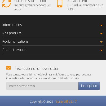
Garantie satisfaction
Service client
Retours gratuits pendant 30
Du lundi au vendredi de 9h
jours
à 13h
Informations
Nos produits
Réglementations
Contactez-nous
Inscription à la newsletter
Vous pouvez vous désinscrire à tout moment. Vous trouverez pour cela nos
informations de contact dans les conditions d'utilisation du site.
Copyright © 2026 -
Spraydiff V2.1.7