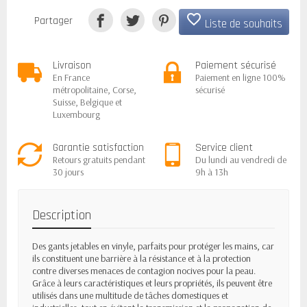
favorite_border
Partager
Liste de souhaits
Livraison
Paiement sécurisé
En France
Paiement en ligne 100%
métropolitaine, Corse,
sécurisé
Suisse, Belgique et
Luxembourg
Garantie satisfaction
Service client
Retours gratuits pendant
Du lundi au vendredi de
30 jours
9h à 13h
Description
Des gants jetables en vinyle, parfaits pour protéger les mains, car
ils constituent une barrière à la résistance et à la protection
contre diverses menaces de contagion nocives pour la peau.
Grâce à leurs caractéristiques et leurs propriétés, ils peuvent être
utilisés dans une multitude de tâches domestiques et