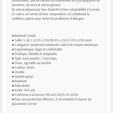
industrielles, tout en évitant la transmission et la propagation de
bactéries, de virus et autres germes.
Ils sont pratiques par leur élasticité et leur adaptabilité à la main.
En outre, en raison de leur composition, ils constituent la
meilleure option pour éviter les problèmes d'allergies.
● Matériel: Vinyle
● Taille: S, M, L (S 85 x 230/M 95 x 230/L 105 x 230 mm)
● Catégorie I: protection minimale contre les risques minimaux
● Ergonomique, léger et confortable
● Élastique, flexible et adaptable
● Type: Sans poudre / Sans latex
● Doux, agréable au toucher
● Couleur: Blanc
● Jetable
● Antidérapant
● Résistant
● Polyvalents
● Inclut: 100 uds
● Conforme à la norme: EN 420:2003+A1:2009
● Pour une protection effective, il est essentiel d'assurer un
placement correct