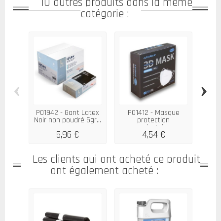
10 autres produits dans la même
catégorie :
‹
›
P01942 - Gant Latex
P01412 - Masque
P019
Noir non poudré 5gr...
protection
Noir 
respiratoire...
5,96 €
4,54 €
Les clients qui ont acheté ce produit
ont également acheté :