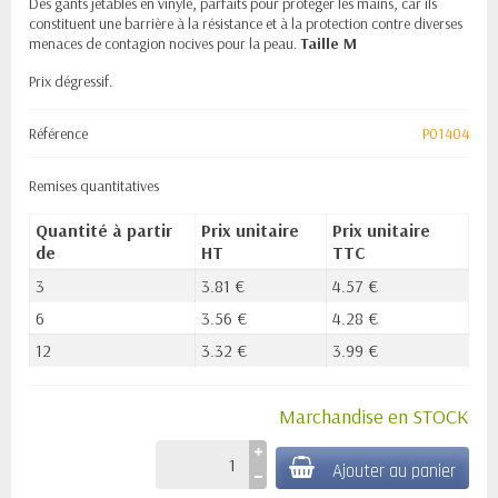
Des gants jetables en vinyle, parfaits pour protéger les mains, car ils
constituent une barrière à la résistance et à la protection contre diverses
menaces de contagion nocives pour la peau.
Taille M
Prix dégressif.
Référence
P01404
Remises quantitatives
Quantité à partir
Prix unitaire
Prix unitaire
de
HT
TTC
3
3.81 €
4.57 €
6
3.56 €
4.28 €
12
3.32 €
3.99 €
Marchandise en STOCK
Ajouter au panier