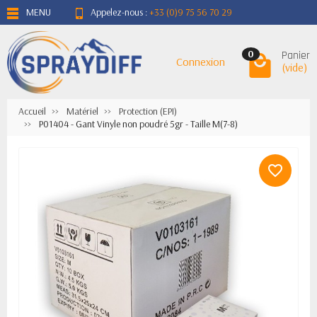
MENU
Appelez-nous :
+33 (0)9 75 56 70 29
Panier
0
Connexion
(vide)
Accueil
Matériel
Protection (EPI)
P01404 - Gant Vinyle non poudré 5gr - Taille M(7-8)
favorite_border