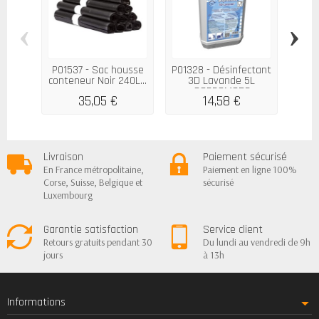
‹
›
P01537 - Sac housse
P01328 - Désinfectant
conteneur Noir 240L...
3D Lavande 5L
SOPROMODE
35,05 €
14,58 €
3
Livraison
Paiement sécurisé
En France métropolitaine,
Paiement en ligne 100%
Corse, Suisse, Belgique et
sécurisé
Luxembourg
Garantie satisfaction
Service client
Retours gratuits pendant 30
Du lundi au vendredi de 9h
jours
à 13h
Informations