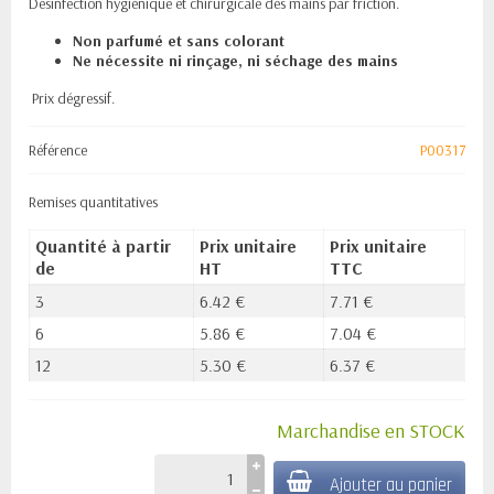
Désinfection hygiénique et chirurgicale des mains par friction.
Non parfumé et sans colorant
Ne nécessite ni rinçage, ni séchage des mains
Prix dégressif.
Référence
P00317
Remises quantitatives
Quantité à partir
Prix unitaire
Prix unitaire
de
HT
TTC
3
6.42 €
7.71 €
6
5.86 €
7.04 €
12
5.30 €
6.37 €
Marchandise en STOCK
Ajouter au panier