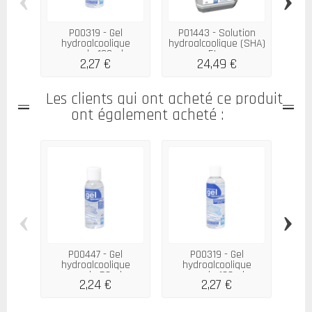
P00319 - Gel
P01443 - Solution
hydroalcoolique
hydroalcoolique (SHA)
h
capsule 100ml...
5L...
c
2,27 €
24,49 €
Les clients qui ont acheté ce produit
ont également acheté :
‹
›
P00447 - Gel
P00319 - Gel
hydroalcoolique
hydroalcoolique
h
capsule 50ml...
capsule 100ml...
po
2,24 €
2,27 €