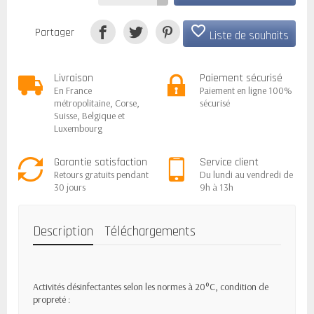
favorite_border
Partager
Liste de souhaits
Livraison
Paiement sécurisé
En France
Paiement en ligne 100%
métropolitaine, Corse,
sécurisé
Suisse, Belgique et
Luxembourg
Garantie satisfaction
Service client
Retours gratuits pendant
Du lundi au vendredi de
30 jours
9h à 13h
Description
Téléchargements
Activités désinfectantes selon les normes à 20°C, condition de
propreté :