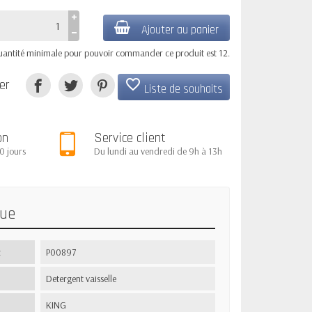
Ajouter au panier
uantité minimale pour pouvoir commander ce produit est 12.
favorite_border
er
Liste de souhaits
on
Service client
0 jours
Du lundi au vendredi de 9h à 13h
que
t
P00897
Detergent vaisselle
KING