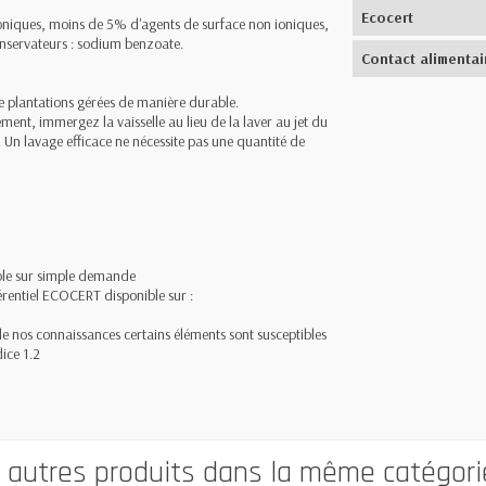
Ecocert
niques, moins de 5% d'agents de surface non ioniques,
nservateurs : sodium benzoate.
Contact alimentai
de plantations gérées de manière durable.
ement, immergez la vaisselle au lieu de la laver au jet du
Un lavage efficace ne nécessite pas une quantité de
ible sur simple demande
érentiel ECOCERT disponible sur :
 de nos connaissances certains éléments sont susceptibles
ice 1.2
0 autres produits dans la même catégorie