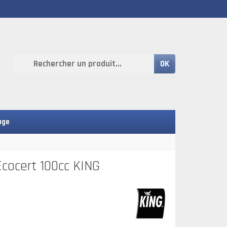
OK
age
Ecocert 100cc KING