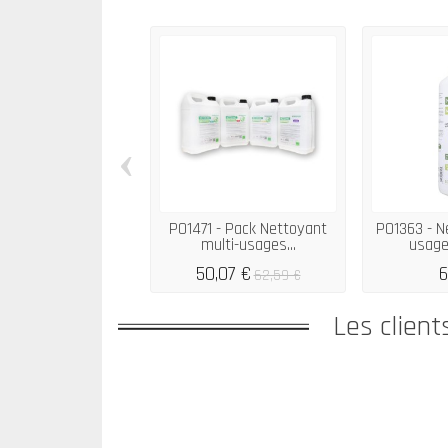
‹
P01471 - Pack Nettoyant
P01363 - N
multi-usages...
usages
50,07 €
6
62,59 €
Les client