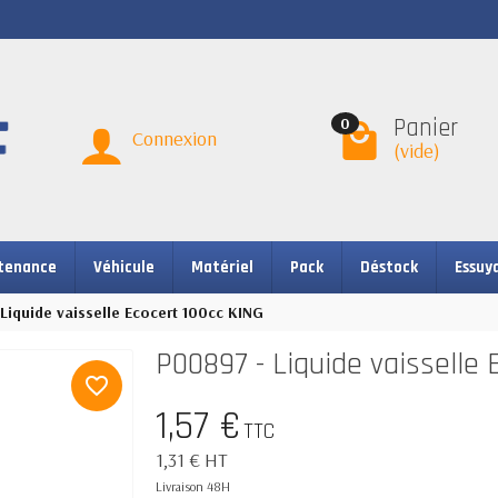
Panier
0
Connexion
(vide)
tenance
Véhicule
Matériel
Pack
Déstock
Essuy
Liquide vaisselle Ecocert 100cc KING
P00897 - Liquide vaisselle 
favorite_border
1,57 €
TTC
1,31 € HT
Livraison 48H