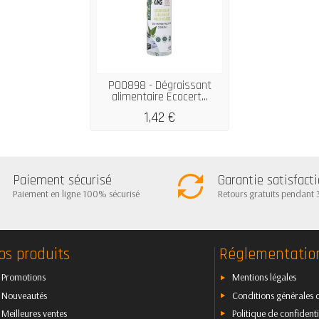
P00898 - Dégraissant
alimentaire Ecocert...
1,42 €
Paiement sécurisé
Garantie satisfact
Paiement en ligne 100% sécurisé
Retours gratuits pendant 
os produits
Réglementatio
Promotions
Mentions légales
Nouveautés
Conditions générales 
Meilleures ventes
Politique de confidenti