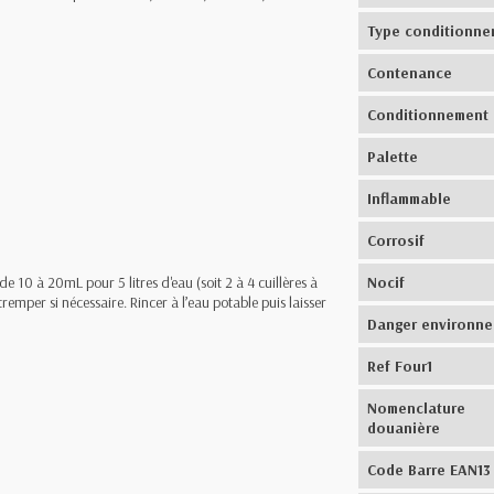
Type conditionne
Contenance
Conditionnement
Palette
Inflammable
Corrosif
de 10 à 20mL pour 5 litres d'eau (soit 2 à 4 cuillères à
Nocif
 tremper si nécessaire. Rincer à l’eau potable puis laisser
Danger environn
Ref Four1
Nomenclature
douanière
Code Barre EAN13