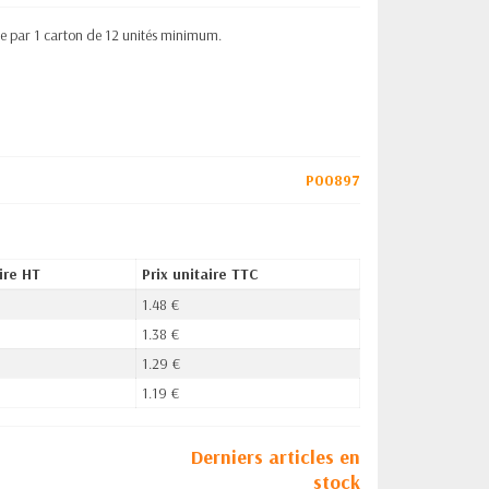
nte par 1 carton de 12 unités minimum.
P00897
ire HT
Prix unitaire TTC
1.48 €
1.38 €
1.29 €
1.19 €
Derniers articles en
stock