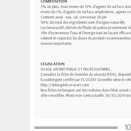
COMPOSITION
5% ou plus, mais moins de 15% d'agents de surface anio
moins de 5% d'agents de surface amphotères, agents co
Contient aussi : eau, sel, correcteur de pH.
98% du total des ingrédients sont d’origine naturelle.
Les tensioactifs dérivés de l’huile de palme proviennent 
Afin d’économiser l’eau et l’énergie tout en lavant efficac
robinet et respectez les doses de produit recommandées. 
mousse importante.
LEGISLATION
USAGE GRAND PUBLIC ET PROFESSIONNEL.
Consultez la fiche de données de sécurité (FDS), dispon
Ecodétergent certifié par ECOCERT Greenlife selon le réf
http://detergents.ecocert.com
Nos fiches techniques ont été réalisées dans l'état actuel
d'être modifiés. Photo non contractuelle. 30/10/2019 Ind
1