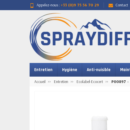
Appelez-nous :
+33 (0)9 75 56 70 29
Contact
Entretien
Hygiène
Anti-nuisible
Main
Accueil
Entretien
Ecolabel-Ecocert
P00897 - 