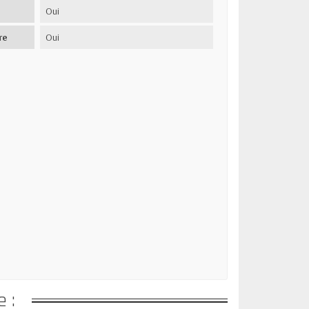
Oui
re
Oui
 :