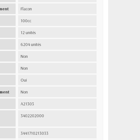
ment
Flacon
100cc
12 unités
6204 unités
Non
Non
Oui
ement
Non
A21303
3402202000
3441710213033