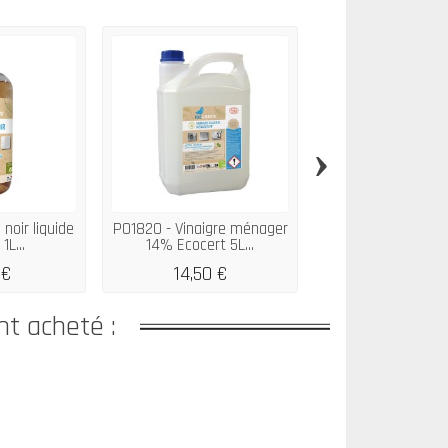
›
noir liquide
P01820 - Vinaigre ménager
P01457 - Pack Ne
1L...
14% Ecocert 5L...
vitres Ecolabel
 €
14,50 €
25,08 €
31,3
nt acheté :