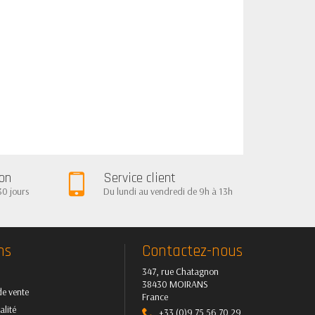
ion
Service client
30 jours
Du lundi au vendredi de 9h à 13h
ns
Contactez-nous
347, rue Chatagnon
38430 MOIRANS
de vente
France
alité
+33 (0)9 75 56 70 29