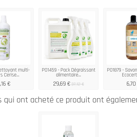
ettoyant multi-
P01459 - Pack Dégraissant
P01879 - Savon 
 Cerise...
alimentaire...
Ecocert 
,16 €
29,69 €
6,70
37,12 €
s qui ont acheté ce produit ont égaleme