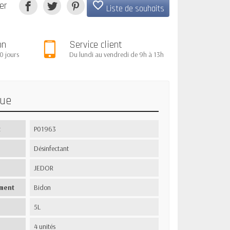
favorite_border
er
Liste de souhaits
on
Service client
0 jours
Du lundi au vendredi de 9h à 13h
que
t
P01963
Désinfectant
JEDOR
ment
Bidon
5L
4 unités