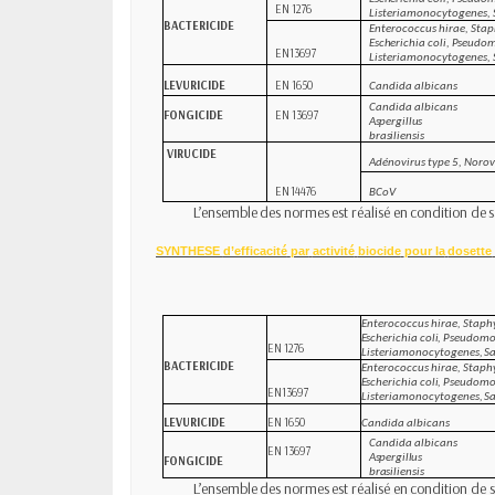
EN
1276
Listeria
monocytogenes,
BACTERICIDE
Enterococcus hirae, Sta
Escherichia coli, Pseudo
EN13697
Listeria
monocytogenes,
LEVURICIDE
EN
1650
Candida
albicans
Candida albicans
FONGICIDE
EN
13697
Aspergillus
brasiliensis
VIRUCIDE
Adénovirus
type
5, Norov
EN
14476
BCoV
L’ensemble
des
normes
est
réalisé
en
condition
de
s
SYNTHESE
d’efficacité
par
activité
biocide
pour la
dosette
Enterococcus hirae, Staph
Escherichia coli, Pseudom
EN
1276
Listeria
monocytogenes,
S
BACTERICIDE
Enterococcus hirae, Staph
Escherichia coli, Pseudom
EN13697
Listeria
monocytogenes,
S
LEVURICIDE
EN
1650
Candida
albicans
Candida albicans
EN
13697
Aspergillus
FONGICIDE
brasiliensis
L’ensemble
des
normes
est
réalisé
en
condition
de
s