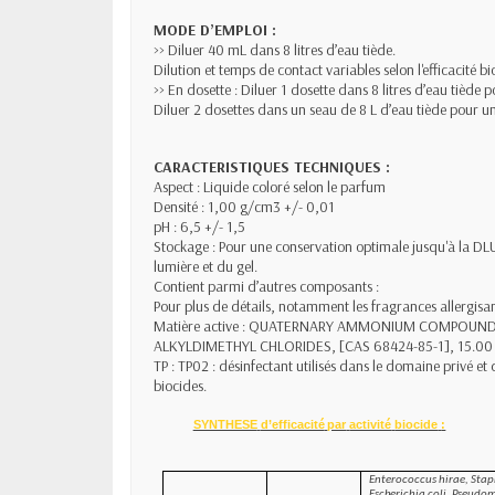
MODE D’EMPLOI :
>> Diluer 40 mL dans 8 litres d’eau tiède.
Dilution et temps de contact variables selon l'efficacité b
>> En dosette : Diluer 1 dosette dans 8 litres d’eau tiède p
Diluer 2 dosettes dans un seau de 8 L d’eau tiède pour un 
CARACTERISTIQUES TECHNIQUES :
Aspect : Liquide coloré selon le parfum
Densité : 1,00 g/cm3 +/- 0,01
pH : 6,5 +/- 1,5
Stockage : Pour une conservation optimale jusqu'à la DLUO
lumière et du gel.
Contient parmi d’autres composants :
Pour plus de détails, notamment les fragrances allergisant
Matière active : QUATERNARY AMMONIUM COMPOUND
ALKYLDIMETHYL CHLORIDES, [CAS 68424-85-1], 15.00
TP : TP02 : désinfectant utilisés dans le domaine privé e
biocides.
SYNTHESE
d’efficacité
par
activité
biocide
:
Enterococcus hirae, Sta
Escherichia coli, Pseudo