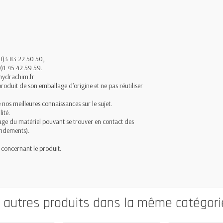
(0)3 83 22 50 50,
0)1 45 42 59 59.
.hydrachim.fr
roduit de son emballage d’origine et ne pas réutiliser
e nos meilleures connaissances sur le sujet.
ité.
yage du matériel pouvant se trouver en contact des
endements).
ns concernant le produit.
0 autres produits dans la même catégorie