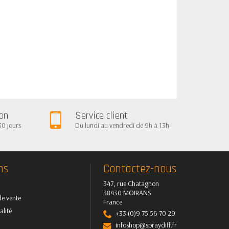
ion
Service client
30 jours
Du lundi au vendredi de 9h à 13h
ns
Contactez-nous
347, rue Chatagnon
38430 MOIRANS
de vente
France
alité
+33 (0)9 75 56 70 29
infoshop@spraydiff.fr