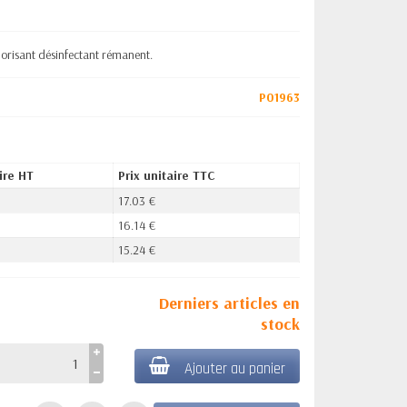
orisant désinfectant rémanent.
P01963
ire HT
Prix unitaire TTC
17.03 €
16.14 €
15.24 €
Derniers articles en
stock
Ajouter au panier