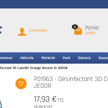
Panier
0
Connexion
(vide)
tenance
Véhicule
Matériel
Pack
Déstock
Essuy
nfectant 3D Canelle Orange doseur 5L JEDOR
P01963 - Désinfectant 3D C
favorite_border
JEDOR
17,93 €
TTC
14,94 € HT