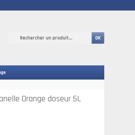
OK
age
anelle Orange doseur 5L