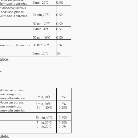
5
min,
20°C
0
.
5
%
Salmonella
enterica
phylococcus aureus,
monas aeruginosa,
15 min,
20°C
0
.
5
%
Salmonella
enterica
30
min,
20°C
0
.
5
%
15
min,
20°C
0
.
5
%
30
m
i
n,
4
0
°
C
0
.
5
%
60
min. 20°C
15%
irus
murin,
Poliovirus
5
min.
20°C
3%
aleté.
:
ylococcus aureus,
onas aeruginosa,
5
min,
20°C
0
.
25
%
almonella
enterica
ylococcus aureus,
5
min,
20°C
0
.
5
%
onas aeruginosa,
15 min,
20°C
0
.
25
%
almonella
enterica
30
m
i
n,
4
0
°
C
0
.
25
%
15
min,
20°C
0
.
25
%
15
min,
20°C
0
.
5
%
aleté.