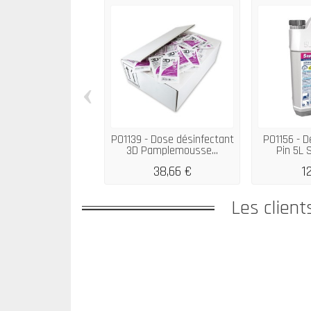
‹
P01139 - Dose désinfectant
P01156 - D
3D Pamplemousse...
Pin 5L
38,66 €
1
Les client