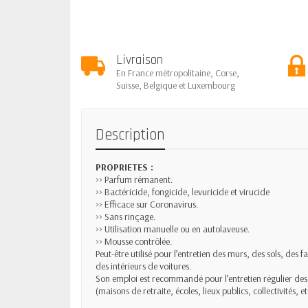
Livraison
En France métropolitaine, Corse,
Suisse, Belgique et Luxembourg
Description
PROPRIETES :
>> Parfum rémanent.
>> Bactéricide, fongicide, levuricide et virucide
>> Efficace sur Coronavirus.
>> Sans rinçage.
>> Utilisation manuelle ou en autolaveuse.
>> Mousse contrôlée.
Peut-être utilisé pour l’entretien des murs, des sols, des 
des intérieurs de voitures.
Son emploi est recommandé pour l’entretien régulier des
(maisons de retraite, écoles, lieux publics, collectivités, et