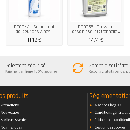
P00044 - Surodorant
P00055 - Puissant
douceur des Alpes...
assainisseur Citronnelle...
11,12 €
17,74 €
Paiement sécurisé
Garantie satisfact
Paiement en ligne 100% sécurisé
Retours gratuits pendant 
os produits
Réglementatio
Promotions
Mentions légales
Nouveautés
Conditions générales 
Meilleures ventes
Politique de confidenti
Nos marques
Gestion des cookies