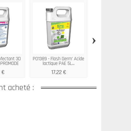
›
nfectant 3D
P01389 - Flash Germ' Acide
P01483 - Do
SOPROMODE
lactique PAE 5L...
désinfectant 3D 
250 x...
 €
17,22 €
28,75 €
nt acheté :