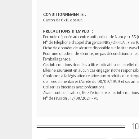
CONDITIONNEMENTS :
Carton de 6x1L doseur.
PRECAUTIONS D’EMPLOI :
Formule déposée au centre anti-poison de Nancy : + 33 
N° de téléphone d’appel d’urgence INRS/ORFILA : + 33 (
Fiche de données de sécurité disponible sur le site : www
Pour une question de sécurité, ne pas déconditionner le p
l’emballage vide.
Ces informations données à titre indicatif sont le reflet d
Elles ne sauraient en aucun cas engager notre responsabil
Conforme à la législation relative aux produits de netto
denrées alimentaires (Arrêté du 08/09/1999 et ses am
Utiliser les biocides avec précautions.
Avant toute utilisation, lisez l’étiquette et les informatio
N° de révision : 17/08/2021 - V5
1