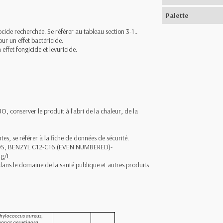
Palette
iocide recherchée. Se référer au tableau section 3-1..
our un effet bactéricide.
effet fongicide et levuricide.
, conserver le produit à l'abri de la chaleur, de la
es, se référer à la fiche de données de sécurité.
S, BENZYL C12-C16 (EVEN NUMBERED)-
 g/L
t dans le domaine de la santé publique et autres produits
phylococcus aureus,
monas aeruginosa,