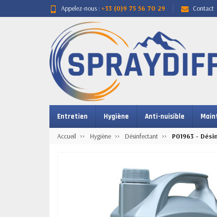
Appelez-nous :
+33 (0)9 75 56 70 29
Contact
Entretien
Hygiène
Anti-nuisible
Main
Accueil
Hygiène
Désinfectant
P01963 - Dési