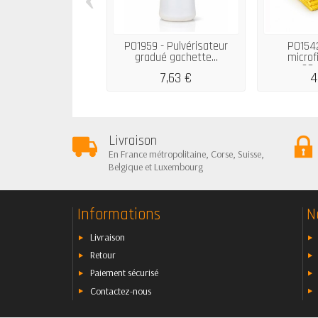
P01959 - Pulvérisateur
P01542
gradué gachette...
microf
38x
7,63 €
4
Livraison
En France métropolitaine, Corse, Suisse,
Belgique et Luxembourg
Informations
N
Livraison
Retour
Paiement sécurisé
Contactez-nous