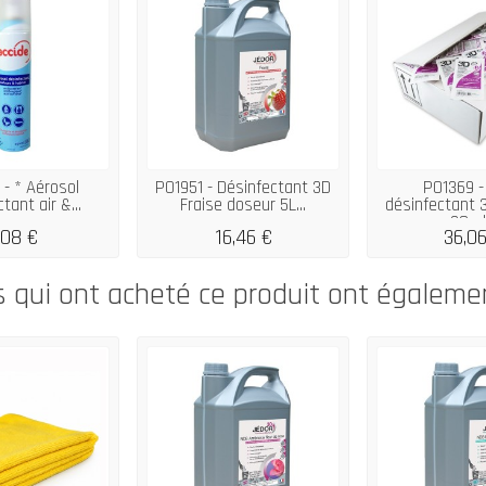
- * Aérosol
P01951 - Désinfectant 3D
P01369 -
tant air &...
Fraise doseur 5L...
désinfectant 
20ml.
,08 €
16,46 €
36,06
s qui ont acheté ce produit ont égaleme