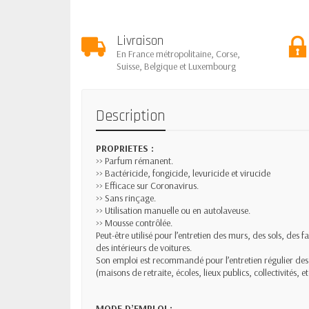
Livraison
En France métropolitaine, Corse,
Suisse, Belgique et Luxembourg
Description
PROPRIETES :
>> Parfum rémanent.
>> Bactéricide, fongicide, levuricide et virucide
>> Efficace sur Coronavirus.
>> Sans rinçage.
>> Utilisation manuelle ou en autolaveuse.
>> Mousse contrôlée.
Peut-être utilisé pour l’entretien des murs, des sols, des 
des intérieurs de voitures.
Son emploi est recommandé pour l’entretien régulier des
(maisons de retraite, écoles, lieux publics, collectivités, et
MODE D’EMPLOI :