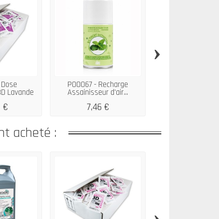
›
 Dose
P00067 - Recharge
P01402 - Spr
3D Lavande
Assainisseur d'air...
désinfectant mai
..
 €
7,46 €
3,60 €
nt acheté :
›