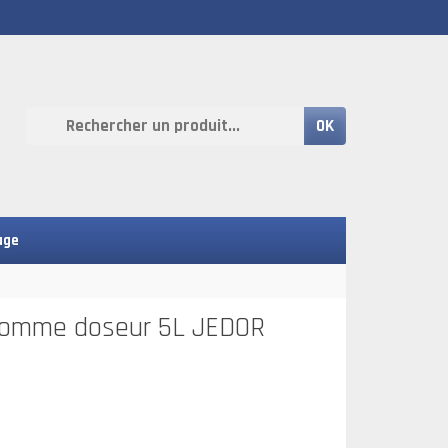
OK
age
 Pomme doseur 5L JEDOR