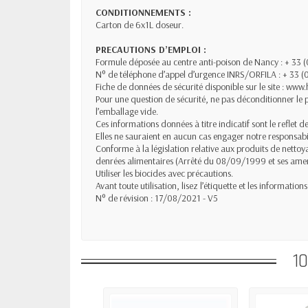
CONDITIONNEMENTS :
Carton de 6x1L doseur.
PRECAUTIONS D’EMPLOI :
Formule déposée au centre anti-poison de Nancy : + 33 
N° de téléphone d’appel d’urgence INRS/ORFILA : + 33 (
Fiche de données de sécurité disponible sur le site : www
Pour une question de sécurité, ne pas déconditionner le p
l’emballage vide.
Ces informations données à titre indicatif sont le reflet d
Elles ne sauraient en aucun cas engager notre responsabil
Conforme à la législation relative aux produits de netto
denrées alimentaires (Arrêté du 08/09/1999 et ses am
Utiliser les biocides avec précautions.
Avant toute utilisation, lisez l’étiquette et les informatio
N° de révision : 17/08/2021 - V5
1