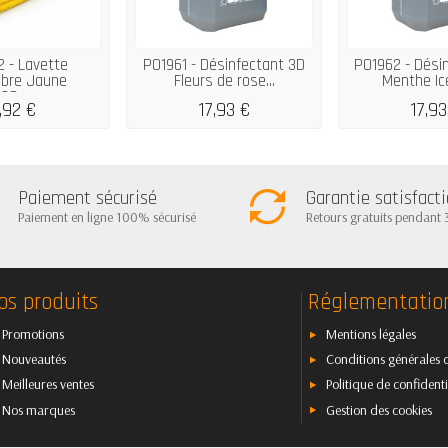
 - Lavette
P01961 - Désinfectant 3D
P01962 - Dési
ibre Jaune
Fleurs de rose...
Menthe Ice
38cm...
,92 €
17,93 €
17,93
Paiement sécurisé
Garantie satisfact
Paiement en ligne 100% sécurisé
Retours gratuits pendant 
os produits
Réglementatio
Promotions
Mentions légales
Nouveautés
Conditions générales 
Meilleures ventes
Politique de confidenti
Nos marques
Gestion des cookies