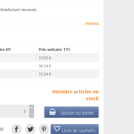
désinfectant rémanent.
P01954
ire HT
Prix unitaire TTC
17.03 €
16.14 €
15.24 €
Derniers articles en
stock
Ajouter au panier
favorite_border
er
Liste de souhaits