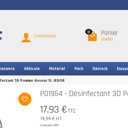
Panier
0
Connexion
(vide)
tenance
Véhicule
Matériel
Pack
Déstock
Essuy
nfectant 3D Pomme doseur 5L JEDOR
P01954 - Désinfectant 3D
favorite_border
17,93 €
TTC
14,94 € HT
Livraison 48H