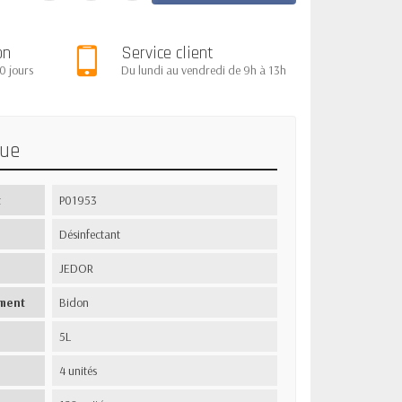
on
Service client
0 jours
Du lundi au vendredi de 9h à 13h
que
t
P01953
Désinfectant
JEDOR
ment
Bidon
5L
4 unités