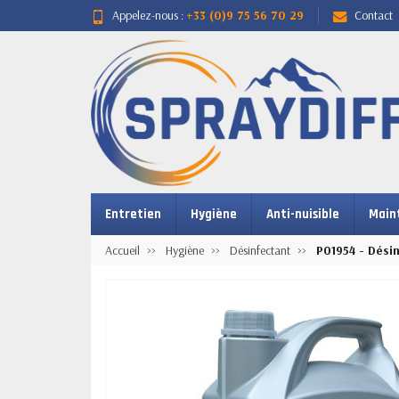
Appelez-nous :
+33 (0)9 75 56 70 29
Contact
Entretien
Hygiène
Anti-nuisible
Main
Accueil
Hygiène
Désinfectant
P01954 - Dési