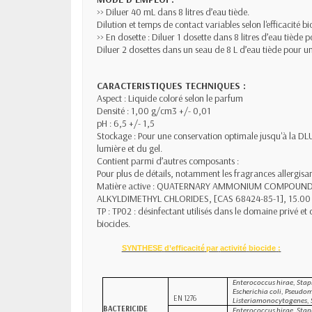
>> Diluer 40 mL dans 8 litres d’eau tiède.
Dilution et temps de contact variables selon l'efficacité b
>> En dosette : Diluer 1 dosette dans 8 litres d’eau tiède p
Diluer 2 dosettes dans un seau de 8 L d’eau tiède pour un 
CARACTERISTIQUES TECHNIQUES :
Aspect : Liquide coloré selon le parfum
Densité : 1,00 g/cm3 +/- 0,01
pH : 6,5 +/- 1,5
Stockage : Pour une conservation optimale jusqu'à la DLUO
lumière et du gel.
Contient parmi d’autres composants :
Pour plus de détails, notamment les fragrances allergisant
Matière active : QUATERNARY AMMONIUM COMPOUND
ALKYLDIMETHYL CHLORIDES, [CAS 68424-85-1], 15.00
TP : TP02 : désinfectant utilisés dans le domaine privé e
biocides.
SYNTHESE
d’efficacité
par
activité
biocide
:
Enterococcus hirae, Sta
Escherichia coli, Pseudo
EN
1276
Listeria
monocytogenes,
BACTERICIDE
Enterococcus hirae, Sta