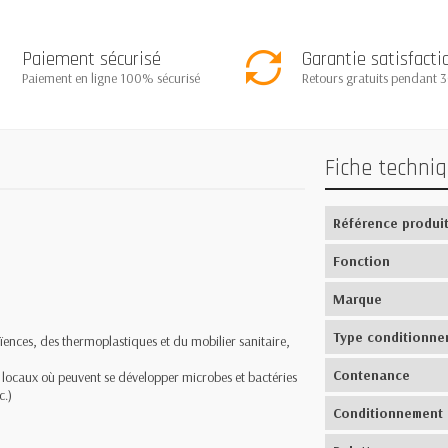
Paiement sécurisé
Garantie satisfacti
Paiement en ligne 100% sécurisé
Retours gratuits pendant 3
Fiche techni
Référence produi
Fonction
Marque
Type conditionne
faïences, des thermoplastiques et du mobilier sanitaire,
Contenance
 locaux où peuvent se développer microbes et bactéries
c.)
Conditionnement