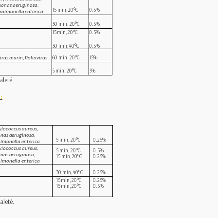
monas aeruginosa,
15 min,
20°C
0
.
5
%
Salmonella
enterica
30
min,
20°C
0
.
5
%
15
min,
20°C
0
.
5
%
30
m
i
n,
4
0
°
C
0
.
5
%
60
min. 20°C
15%
irus
murin,
Poliovirus
5
min.
20°C
3%
aleté.
:
ylococcus aureus,
onas aeruginosa,
5
min,
20°C
0
.
25
%
almonella
enterica
ylococcus aureus,
5
min,
20°C
0
.
5
%
onas aeruginosa,
15 min,
20°C
0
.
25
%
almonella
enterica
30
m
i
n,
4
0
°
C
0
.
25
%
15
min,
20°C
0
.
25
%
15
min,
20°C
0
.
5
%
aleté.