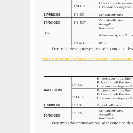
Escherichia coli, Pseudo
EN13697
Listeria
monocytogenes,
LEVURICIDE
EN
1650
Candida
albicans
Candida albicans
FONGICIDE
EN
13697
Aspergillus
brasiliensis
VIRUCIDE
Adénovirus
type
5, Norov
EN
14476
BCoV
L’ensemble
des
normes
est
réalisé
en
condition
de
s
SYNTHESE
d’efficacité
par
activité
biocide
pour la
dosette
Enterococcus hirae, Staph
Escherichia coli, Pseudom
EN
1276
Listeria
monocytogenes,
S
BACTERICIDE
Enterococcus hirae, Staph
Escherichia coli, Pseudom
EN13697
Listeria
monocytogenes,
S
LEVURICIDE
EN
1650
Candida
albicans
Candida albicans
EN
13697
Aspergillus
FONGICIDE
brasiliensis
L’ensemble
des
normes
est
réalisé
en
condition
de
s