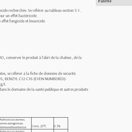
Palette
iocide recherchée. Se référer au tableau section 3-1..
our un effet bactéricide.
effet fongicide et levuricide.
, conserver le produit à l'abri de la chaleur, de la
es, se référer à la fiche de données de sécurité.
S, BENZYL C12-C16 (EVEN NUMBERED)-
 g/L
t dans le domaine de la santé publique et autres produits
phylococcus aureus,
monas aeruginosa,
5
min,
20°C
0
.
5
%
Salmonella
enterica
phylococcus aureus,