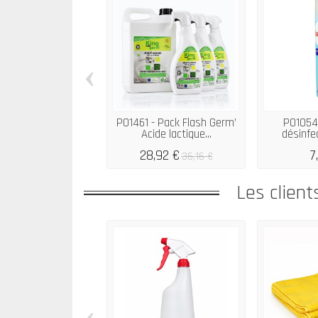
‹
P01461 - Pack Flash Germ’
P01054 
Acide lactique...
désinfec
28,92 €
7
36,16 €
Les client
‹