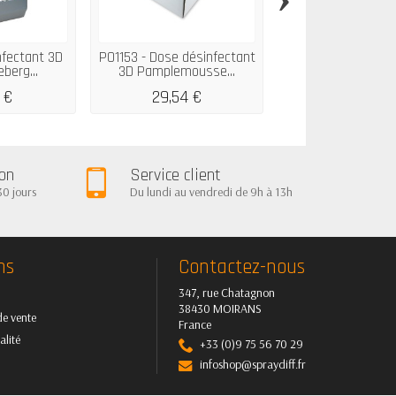
nfectant 3D
P01153 - Dose désinfectant
P01490 - Gant Vin
berg...
3D Pamplemousse...
poudré 4,5g GD1
 €
29,54 €
2,92 €
ion
Service client
30 jours
Du lundi au vendredi de 9h à 13h
ns
Contactez-nous
347, rue Chatagnon
38430 MOIRANS
de vente
France
alité
+33 (0)9 75 56 70 29
infoshop@spraydiff.fr