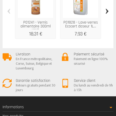
‹
›
P01241 - Vernis
P01828 - Lave-verres
alimentaire 300ml
Ecocert doseur 1L...
Déc
KING
18,31 €
7,93 €
2
Livraison
Paiement sécurisé
En France métropolitaine,
Paiement en ligne 100%
Corse, Suisse, Belgique et
sécurisé
Luxembourg
Garantie satisfaction
Service client
Retours gratuits pendant 30
Du lundi au vendredi de 9h
jours
à 13h
Informations