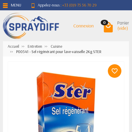
MENU
Appelez-nous :
+33 (0)9 75 56 70 29
Panier
0
Connexion
(vide)
Accueil
Entretien
Cuisine
P00541 - Sel régénérant pour lave-vaisselle 2Kg STER
favorite_border