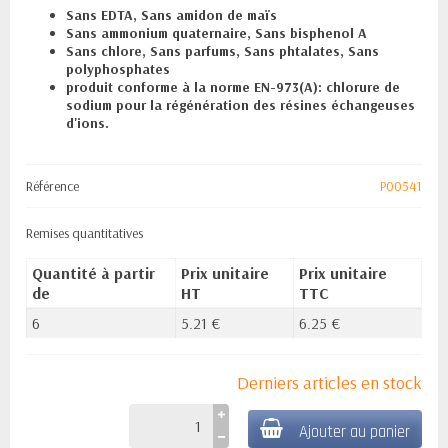
Sans EDTA, Sans amidon de maïs
Sans ammonium quaternaire, Sans bisphenol A
Sans chlore, Sans parfums, Sans phtalates, Sans
polyphosphates
produit conforme à la norme EN-973(A): chlorure de
sodium pour la régénération des résines échangeuses
d'ions.
Référence
P00541
Remises quantitatives
Quantité à partir
Prix unitaire
Prix unitaire
de
HT
TTC
6
5.21 €
6.25 €
Derniers articles en stock
Ajouter au panier