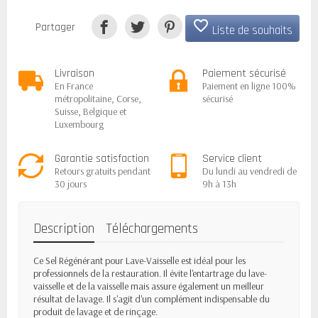
favorite_border
Partager
Liste de souhaits
Livraison
Paiement sécurisé
En France
Paiement en ligne 100%
métropolitaine, Corse,
sécurisé
Suisse, Belgique et
Luxembourg
Garantie satisfaction
Service client
Retours gratuits pendant
Du lundi au vendredi de
30 jours
9h à 13h
Description
Téléchargements
Ce Sel Régénérant pour Lave-Vaisselle est idéal pour les
professionnels de la restauration. Il évite l'entartrage du lave-
vaisselle et de la vaisselle mais assure également un meilleur
résultat de lavage. Il s'agit d'un complément indispensable du
produit de lavage et de rinçage.