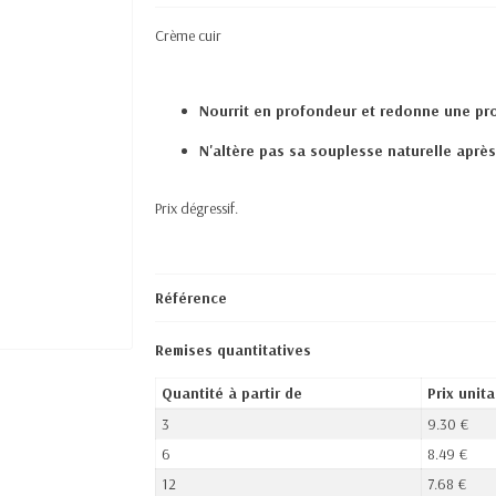
Crème cuir
Nourrit en profondeur et redonne une pro
N'altère pas sa souplesse naturelle aprè
Prix dégressif.
Référence
Remises quantitatives
Quantité à partir de
Prix unita
3
9.30 €
6
8.49 €
12
7.68 €