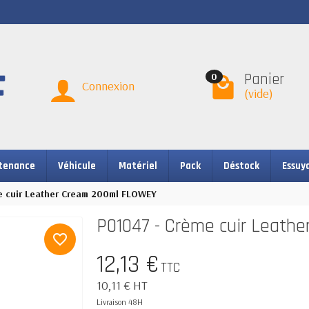
Panier
0
Connexion
(vide)
tenance
Véhicule
Matériel
Pack
Déstock
Essuy
e cuir Leather Cream 200ml FLOWEY
P01047 - Crème cuir Leath
favorite_border
12,13 €
TTC
10,11 € HT
Livraison 48H