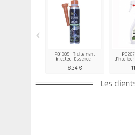
‹
P01005 - Traitement
P0207
injecteur Essence...
d'interieur 
8,34 €
1
Les client