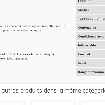
Fonction
Marque
Type conditionne
aire pénétrer, laisser sècher puis frotter avec un
Contenance
nt pour tous cuirs - Ne tache pas.
Conditionnement
Inflammable
cle L.1342-2 du code de la santé publique).
Corrosif
ble en téléchargement.
Nocif
Danger environn
0 autres produits dans la même catégorie