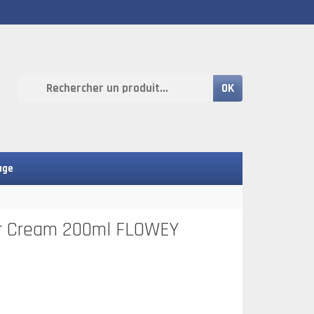
OK
age
er Cream 200ml FLOWEY