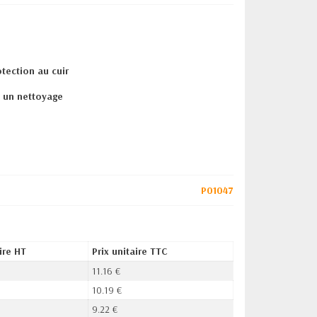
tection au cuir
s un nettoyage
P01047
ire HT
Prix unitaire TTC
11.16 €
10.19 €
9.22 €