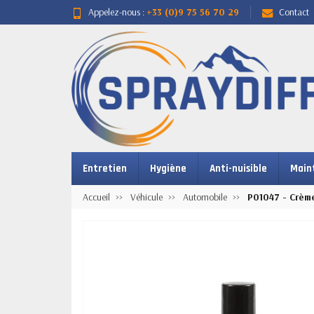
Appelez-nous :
+33 (0)9 75 56 70 29
Contact
Entretien
Hygiène
Anti-nuisible
Main
Accueil
Véhicule
Automobile
P01047 - Crèm