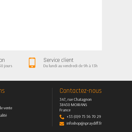
ion
Service client
30 jours
Du lundi au vendredi de 9h à 13h
ns
Contactez-nous
347, rue Chatagnon
38430 MOIRANS
de vente
France
alité
+33 (0)9 75 56 70 29
infoshop@spraydiff.fr