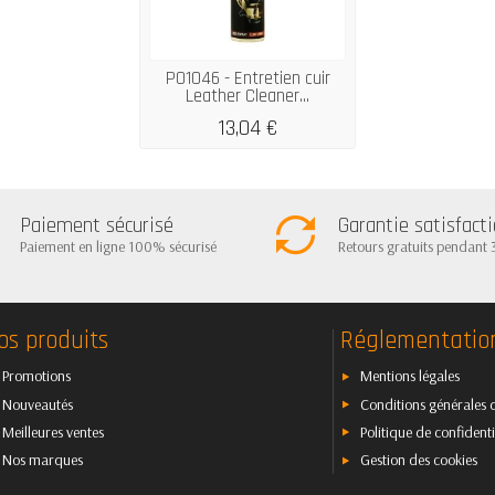
P01046 - Entretien cuir
Leather Cleaner...
13,04 €
Paiement sécurisé
Garantie satisfact
Paiement en ligne 100% sécurisé
Retours gratuits pendant 
os produits
Réglementatio
Promotions
Mentions légales
Nouveautés
Conditions générales 
Meilleures ventes
Politique de confidenti
Nos marques
Gestion des cookies