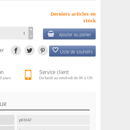
Derniers articles en
stock
Ajouter au panier
favorite_border
er
Liste de souhaits
on
Service client
0 jours
Du lundi au vendredi de 9h à 13h
que
t
p01047