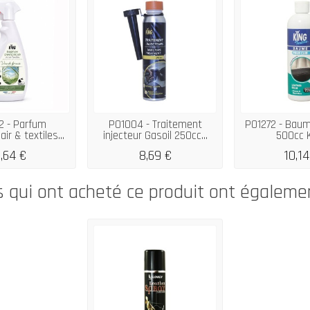
2 - Parfum
P01004 - Traitement
P01272 - Baum
air & textiles...
injecteur Gasoil 250cc...
500cc 
1,64 €
8,69 €
10,14
s qui ont acheté ce produit ont égaleme