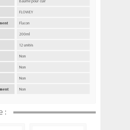
Baume pour cuir
FLOWEY
ment
Flacon
200ml
12 unités
Non
Non
Non
ement
Non
 :