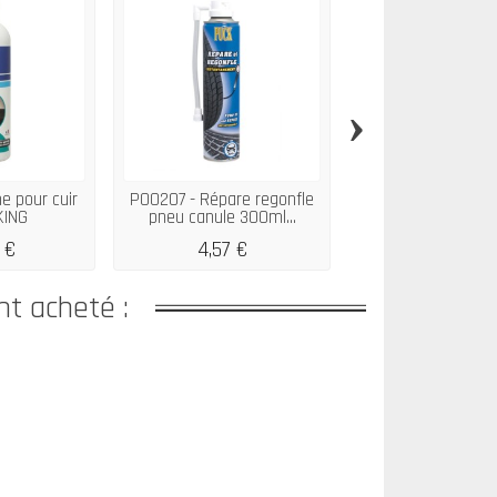
›
e pour cuir
P00207 - Répare regonfle
P00513 - Brillant p
KING
pneu canule 300ml...
Vanille 400ml
 €
4,57 €
5,92 €
nt acheté :