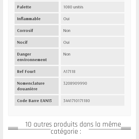
Palette
1080 unités
Inflammable
Oui
Corrosif
Non
Nocif
Oui
Danger
Non
environnement
Ref Four1
A17118
Nomenclature
3208909990
douanière
Code Barre EAN13
3441710171180
10 autres produits dans la même
catégorie :