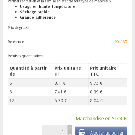
Permet l’entretien et la remise en état de tout type de matériaux
Usage en haute-température
Séchage rapide
Grande adhérence
Prix dégressif.
Référence
P01163
Remises quantitatives
Quantité à partir
Prix unitaire
Prix unitaire
de
HT
TTC
3
8.11 €
9.73 €
6
7.41 €
8.89 €
12
6.70 €
8.04 €
Marchandise en STOCK
Ajouter au panier