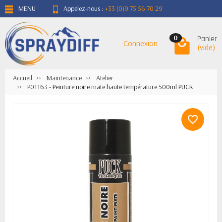
MENU
Appelez-nous :
+33 (0)9 75 56 70 29
Panier
0
Connexion
(vide)
Accueil
Maintenance
Atelier
P01163 - Peinture noire mate haute température 500ml PUCK
favorite_border