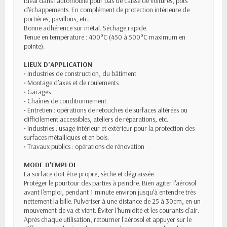
Idéal dans l’automobile pour bas de caisse de voitures, pots
d'échappements. En complément de protection intérieure de
portières, pavillons, etc.
Bonne adhérence sur métal. Séchage rapide.
Tenue en température : 400°C (450 à 500°C maximum en
pointe).
LIEUX D’APPLICATION
• Industries de construction, du bâtiment
• Montage d’axes et de roulements
• Garages
• Chaînes de conditionnement
• Entretien : opérations de retouches de surfaces altérées ou
difficilement accessibles, ateliers de réparations, etc.
• Industries : usage intérieur et extérieur pour la protection des
surfaces métalliques et en bois.
• Travaux publics : opérations de rénovation
MODE D'EMPLOI
La surface doit être propre, sèche et dégraissée.
Protéger le pourtour des parties à peindre. Bien agiter l'aérosol
avant l'emploi, pendant 1 minute environ jusqu’à entendre très
nettement la bille. Pulvériser à une distance de 25 à 30cm, en un
mouvement de va et vient. Éviter l'humidité et les courants d'air.
Après chaque utilisation, retourner l'aérosol et appuyer sur le