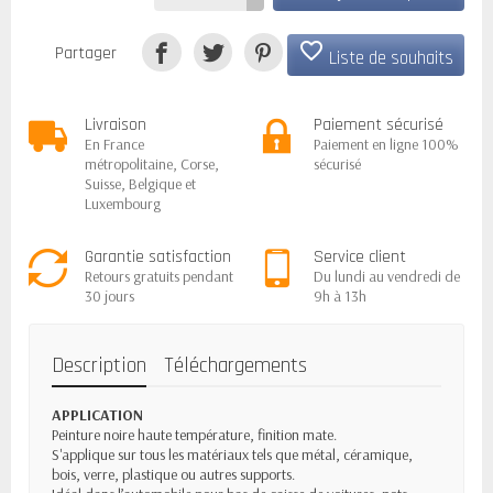
favorite_border
Partager
Liste de souhaits
Livraison
Paiement sécurisé
En France
Paiement en ligne 100%
métropolitaine, Corse,
sécurisé
Suisse, Belgique et
Luxembourg
Garantie satisfaction
Service client
Retours gratuits pendant
Du lundi au vendredi de
30 jours
9h à 13h
Description
Téléchargements
APPLICATION
Peinture noire haute température, finition mate.
S'applique sur tous les matériaux tels que métal, céramique,
bois, verre, plastique ou autres supports.