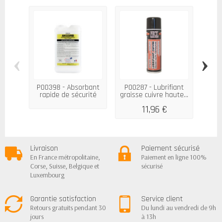
‹
›
P00398 - Absorbant
P00287 - Lubrifiant
P0022
rapide de sécurité
graisse cuivre haute...
bril
pour...
11,96 €
Livraison
Paiement sécurisé
En France métropolitaine,
Paiement en ligne 100%
Corse, Suisse, Belgique et
sécurisé
Luxembourg
Garantie satisfaction
Service client
Retours gratuits pendant 30
Du lundi au vendredi de 9h
jours
à 13h